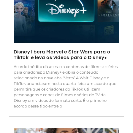
Disney libera Marvel e Star Wars para o
TikTok e leva os vídeos para o Disney+
Acordo inédito dá acesso a centenas de filmes e séries
para criadores; o Disney+ exibirá o conteúdo
selecionado na nova aba “Verts” A Walt Disney e o
TikTok anunciaram nesta quarta-feira um acordo que
permitirá que os criadores do TikTok utilizem
personagens e cenas de filmes e séries de TV da
Disney em vídeos de formato curto. É o primeiro
acordo desse tipo entre o