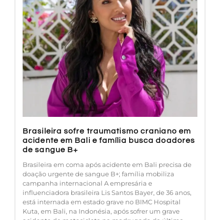
Brasileira sofre traumatismo craniano em
acidente em Bali e família busca doadores
de sangue B+
Brasileira em coma após acidente em Bali precisa de
doação urgente de sangue B+; família mobiliza
campanha internacional A empresária e
influenciadora brasileira Lis Santos Bayer, de 36 anos,
está internada em estado grave no BIMC Hospital
Kuta, em Bali, na Indonésia, após sofrer um grave