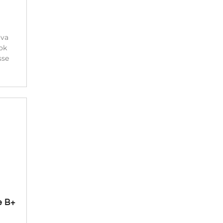
ova
ok
sse
e B+