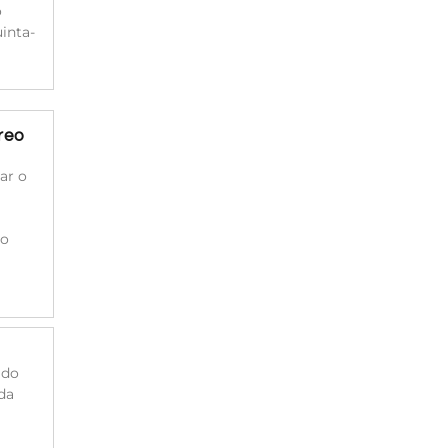
o
inta-
reo
ar o
do
 do
da