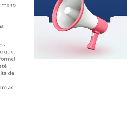
rimeiro
es
uns
u que,
formal
até
ita de
e
iam as