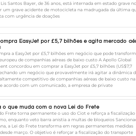
a Lis Santos Bayer, de 36 anos, está internada em estado grave n
rer um grave acidente de motocicleta na madrugada da última qu
sita com urgência de doações
compra EasyJet por £5,7 bilhões e agita mercado aé
u
mpra a EasyJet por £5,7 bilhões em negócio que pode transform
uropeu de companhias aéreas de baixo custo A Apollo Global
t concordou em comprar a EasyJet por £5,7 bilhões (US$7,7
 fechando um negócio que provavelmente irá agitar a dinâmica 
ltamente competitivo de companhias aéreas de baixo custo na
De acordo com um comunicado, a empresa de private
 o que muda com a nova Lei do Frete
do Frete torna permanente o uso do Ciot e reforça a fiscalização
mo, enquanto veto barra anistia a multas de bloqueios Sanciona
na, a Lei do Frete transforma em regras permanentes medidas
 desde março. O objetivo é reforçar a fiscalização do transporte