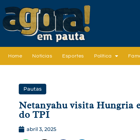
Home
Notícias
Esportes
Política
Fam
Pautas
Netanyahu visita Hungria 
do TPI
abril 3, 2025