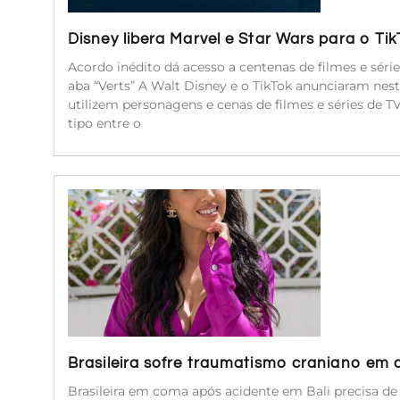
Disney libera Marvel e Star Wars para o Ti
Acordo inédito dá acesso a centenas de filmes e séri
aba “Verts” A Walt Disney e o TikTok anunciaram nest
utilizem personagens e cenas de filmes e séries de 
tipo entre o
Brasileira sofre traumatismo craniano em 
Brasileira em coma após acidente em Bali precisa d