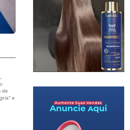
,
o
 de
gria” e