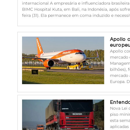
internacional A empresária e influenciadora brasileir
BIMC Hospital Kuta, em Bali, na Indonésia, após sof
feira (31). Ela permanece em coma induzido e neces
Apollo 
europe
Apollo co
mercado e
Managemen
bilhões),
mercado a
Europa. 
Entenda
Nova Lei 
piso míni
esta sema
aplicadas