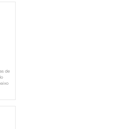
as de
do
aixo