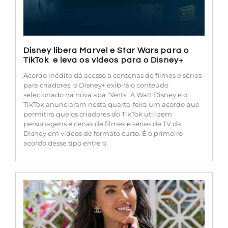
Disney libera Marvel e Star Wars para o
TikTok e leva os vídeos para o Disney+
Acordo inédito dá acesso a centenas de filmes e séries
para criadores; o Disney+ exibirá o conteúdo
selecionado na nova aba “Verts” A Walt Disney e o
TikTok anunciaram nesta quarta-feira um acordo que
permitirá que os criadores do TikTok utilizem
personagens e cenas de filmes e séries de TV da
Disney em vídeos de formato curto. É o primeiro
acordo desse tipo entre o