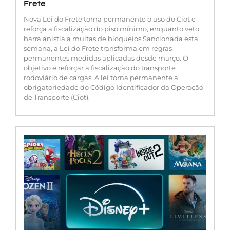
Frete
Nova Lei do Frete torna permanente o uso do Ciot e
reforça a fiscalização do piso mínimo, enquanto veto
barra anistia a multas de bloqueios Sancionada esta
semana, a Lei do Frete transforma em regras
permanentes medidas aplicadas desde março. O
objetivo é reforçar a fiscalização do transporte
rodoviário de cargas. A lei torna permanente a
obrigatoriedade do Código Identificador da Operação
de Transporte (Ciot).