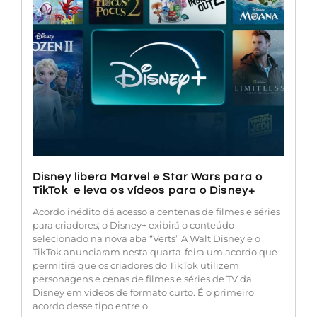
Disney libera Marvel e Star Wars para o
TikTok e leva os vídeos para o Disney+
Acordo inédito dá acesso a centenas de filmes e séries
para criadores; o Disney+ exibirá o conteúdo
selecionado na nova aba “Verts” A Walt Disney e o
TikTok anunciaram nesta quarta-feira um acordo que
permitirá que os criadores do TikTok utilizem
personagens e cenas de filmes e séries de TV da
Disney em vídeos de formato curto. É o primeiro
acordo desse tipo entre o