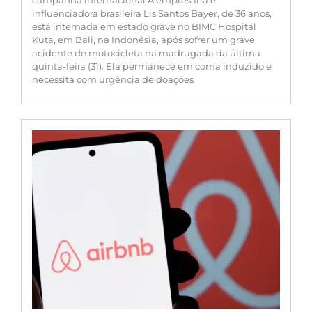
campanha internacional A empresária e
influenciadora brasileira Lis Santos Bayer, de 36 anos,
está internada em estado grave no BIMC Hospital
Kuta, em Bali, na Indonésia, após sofrer um grave
acidente de motocicleta na madrugada da última
quinta-feira (31). Ela permanece em coma induzido e
necessita com urgência de doações