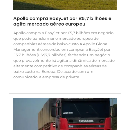
Apollo compra EasyJet por £5,7 bilhões e
agita mercado aéreo europeu
Apollo compra a EasyJet por £5,7 bilhões em negócio
que pode transformar o mercado europeu de
companhias aéreas de baixo custo A Apollo Global
Management concordou em comprar a EasyJet por
£5,7 bilhões (US$7,7 bilhões), fechando um negócio
que provavelmente irá agitar a dinâmica do mercado
altamente competitivo de companhias aéreas de
baixo custo na Europa. De acordo com um
comunicado, a empresa de private