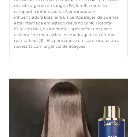
doação urgente de sangue B+; família mobiliza
campanha internacional A empresária e
influenciadora brasileira Lis Santos Bayer, de 36 anos,
está internada em estado grave no BIMC Hospital
Kuta, em Bali, na Indonésia, após sofrer um grave
acidente de motocicleta na madrugada da última
quinta-feira (31). Ela permanece em coma induzido e
necessita com urgência de doações