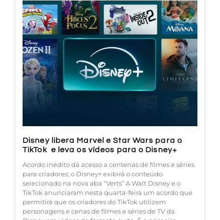
Disney libera Marvel e Star Wars para o
TikTok e leva os vídeos para o Disney+
Acordo inédito dá acesso a centenas de filmes e séries
para criadores; o Disney+ exibirá o conteúdo
selecionado na nova aba “Verts” A Walt Disney e o
TikTok anunciaram nesta quarta-feira um acordo que
permitirá que os criadores do TikTok utilizem
personagens e cenas de filmes e séries de TV da