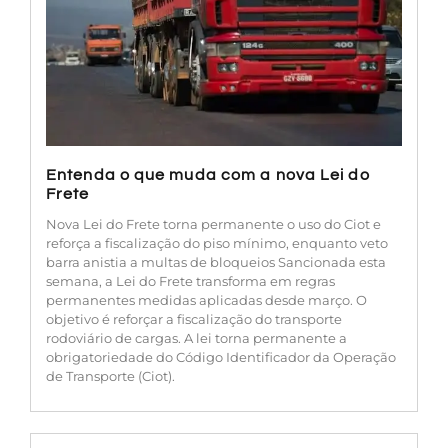
Entenda o que muda com a nova Lei do
Frete
Nova Lei do Frete torna permanente o uso do Ciot e
reforça a fiscalização do piso mínimo, enquanto veto
barra anistia a multas de bloqueios Sancionada esta
semana, a Lei do Frete transforma em regras
permanentes medidas aplicadas desde março. O
objetivo é reforçar a fiscalização do transporte
rodoviário de cargas. A lei torna permanente a
obrigatoriedade do Código Identificador da Operação
de Transporte (Ciot).