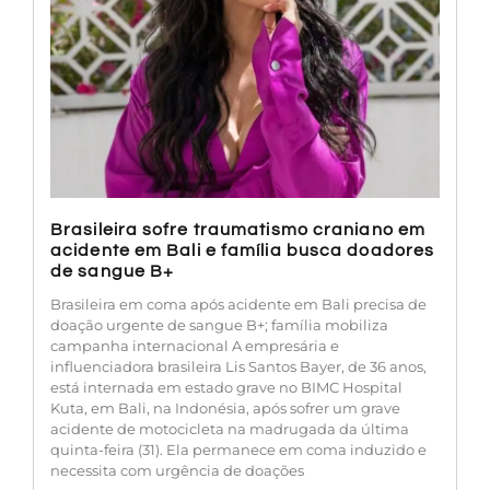
Brasileira sofre traumatismo craniano em
acidente em Bali e família busca doadores
de sangue B+
Brasileira em coma após acidente em Bali precisa de
doação urgente de sangue B+; família mobiliza
campanha internacional A empresária e
influenciadora brasileira Lis Santos Bayer, de 36 anos,
está internada em estado grave no BIMC Hospital
Kuta, em Bali, na Indonésia, após sofrer um grave
acidente de motocicleta na madrugada da última
quinta-feira (31). Ela permanece em coma induzido e
necessita com urgência de doações