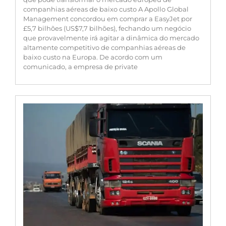
companhias aéreas de baixo custo A Apollo Global
Management concordou em comprar a EasyJet por
£5,7 bilhões (US$7,7 bilhões), fechando um negócio
que provavelmente irá agitar a dinâmica do mercado
altamente competitivo de companhias aéreas de
baixo custo na Europa. De acordo com um
comunicado, a empresa de private