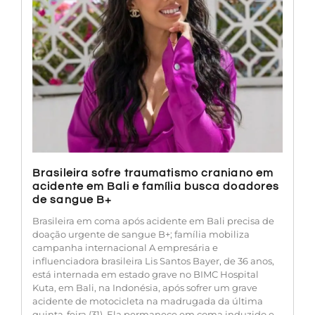
Brasileira sofre traumatismo craniano em
acidente em Bali e família busca doadores
de sangue B+
Brasileira em coma após acidente em Bali precisa de
doação urgente de sangue B+; família mobiliza
campanha internacional A empresária e
influenciadora brasileira Lis Santos Bayer, de 36 anos,
está internada em estado grave no BIMC Hospital
Kuta, em Bali, na Indonésia, após sofrer um grave
acidente de motocicleta na madrugada da última
quinta-feira (31). Ela permanece em coma induzido e