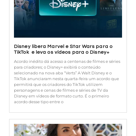
Disney libera Marvel e Star Wars para o
TikTok e leva os vídeos para o Disney+
Acordo inédito dá acesso a centenas de filmes e séries
para criadores; o Disney+ exibirá o conteúdo
selecionado na nova aba “Verts” A Walt Disney e o
TikTok anunciaram nesta quarta-feira um acordo que
permitirá que os criadores do TikTok utilizem
personagens e cenas de filmes e séries de TV da
Disney em vídeos de formato curto. É o primeiro
acordo desse tipo entre o