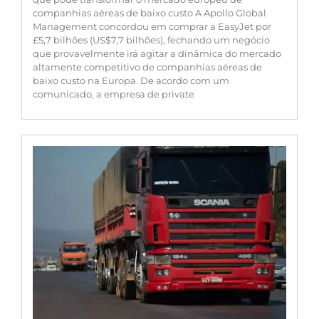
companhias aéreas de baixo custo A Apollo Global
Management concordou em comprar a EasyJet por
£5,7 bilhões (US$7,7 bilhões), fechando um negócio
que provavelmente irá agitar a dinâmica do mercado
altamente competitivo de companhias aéreas de
baixo custo na Europa. De acordo com um
comunicado, a empresa de private