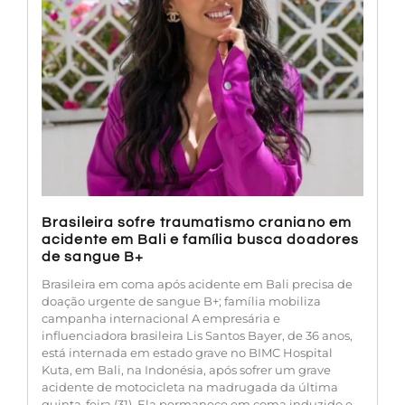
Brasileira sofre traumatismo craniano em
acidente em Bali e família busca doadores
de sangue B+
Brasileira em coma após acidente em Bali precisa de
doação urgente de sangue B+; família mobiliza
campanha internacional A empresária e
influenciadora brasileira Lis Santos Bayer, de 36 anos,
está internada em estado grave no BIMC Hospital
Kuta, em Bali, na Indonésia, após sofrer um grave
acidente de motocicleta na madrugada da última
quinta-feira (31). Ela permanece em coma induzido e