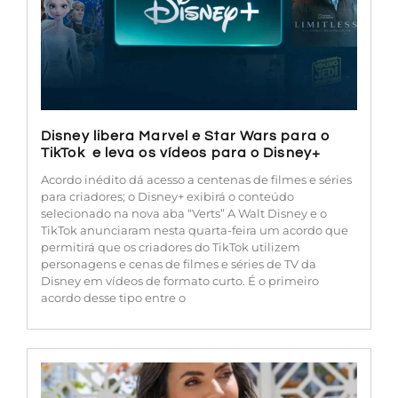
Disney libera Marvel e Star Wars para o
TikTok e leva os vídeos para o Disney+
Acordo inédito dá acesso a centenas de filmes e séries
para criadores; o Disney+ exibirá o conteúdo
selecionado na nova aba “Verts” A Walt Disney e o
TikTok anunciaram nesta quarta-feira um acordo que
permitirá que os criadores do TikTok utilizem
personagens e cenas de filmes e séries de TV da
Disney em vídeos de formato curto. É o primeiro
acordo desse tipo entre o