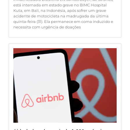
está internada em estado grave no BIMC Hospital
Kuta, em Bali, na Indonésia, após sofrer um grave
acidente de motocicleta na madrugada da última
quinta-feira (31). Ela permanece em coma induzido e
necessita com urgência de doações