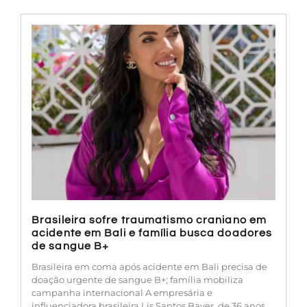
Brasileira sofre traumatismo craniano em
acidente em Bali e família busca doadores
de sangue B+
Brasileira em coma após acidente em Bali precisa de
doação urgente de sangue B+; família mobiliza
campanha internacional A empresária e
influenciadora brasileira Lis Santos Bayer, de 36 anos,