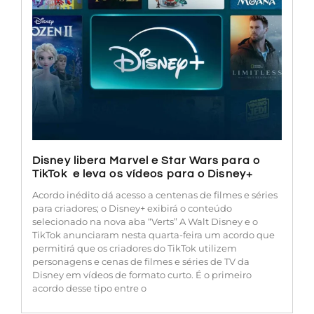
Disney libera Marvel e Star Wars para o
TikTok e leva os vídeos para o Disney+
Acordo inédito dá acesso a centenas de filmes e séries
para criadores; o Disney+ exibirá o conteúdo
selecionado na nova aba “Verts” A Walt Disney e o
TikTok anunciaram nesta quarta-feira um acordo que
permitirá que os criadores do TikTok utilizem
personagens e cenas de filmes e séries de TV da
Disney em vídeos de formato curto. É o primeiro
acordo desse tipo entre o