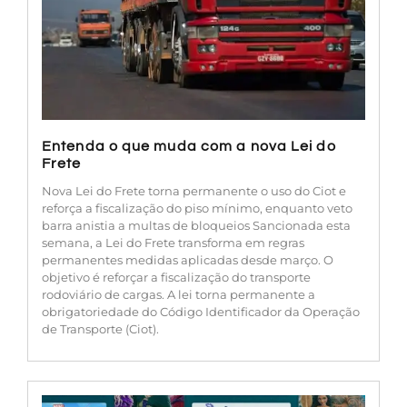
Entenda o que muda com a nova Lei do
Frete
Nova Lei do Frete torna permanente o uso do Ciot e
reforça a fiscalização do piso mínimo, enquanto veto
barra anistia a multas de bloqueios Sancionada esta
semana, a Lei do Frete transforma em regras
permanentes medidas aplicadas desde março. O
objetivo é reforçar a fiscalização do transporte
rodoviário de cargas. A lei torna permanente a
obrigatoriedade do Código Identificador da Operação
de Transporte (Ciot).