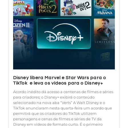
Disney libera Marvel e Star Wars para o
TikTok e leva os vídeos para o Disney+
Acordo inédito dá acesso a centenas de filmes e séries
para criadores; o Disney+ exibirá o conteúdo
selecionado na nova aba “Verts” A Walt Disney e o
TikTok anunciaram nesta quarta-feira um acordo que
permitirá que os criadores do TikTok utilizem
personagens e cenas de filmes e séries de TV da
Disney em vídeos de formato curto. É o primeiro