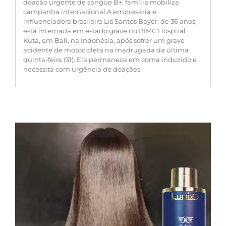
doação urgente de sangue B+; família mobiliza
campanha internacional A empresária e
influenciadora brasileira Lis Santos Bayer, de 36 anos,
está internada em estado grave no BIMC Hospital
Kuta, em Bali, na Indonésia, após sofrer um grave
acidente de motocicleta na madrugada da última
quinta-feira (31). Ela permanece em coma induzido e
necessita com urgência de doações