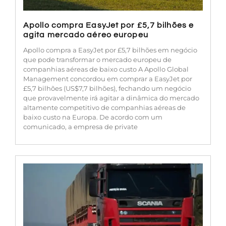
Apollo compra EasyJet por £5,7 bilhões e
agita mercado aéreo europeu
Apollo compra a EasyJet por £5,7 bilhões em negócio
que pode transformar o mercado europeu de
companhias aéreas de baixo custo A Apollo Global
Management concordou em comprar a EasyJet por
£5,7 bilhões (US$7,7 bilhões), fechando um negócio
que provavelmente irá agitar a dinâmica do mercado
altamente competitivo de companhias aéreas de
baixo custo na Europa. De acordo com um
comunicado, a empresa de private