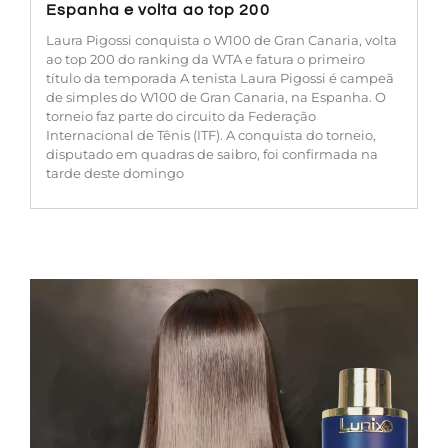
Espanha e volta ao top 200
Laura Pigossi conquista o W100 de Gran Canaria, volta
ao top 200 do ranking da WTA e fatura o primeiro
título da temporada A tenista Laura Pigossi é campeã
de simples do W100 de Gran Canaria, na Espanha. O
torneio faz parte do circuito da Federação
Internacional de Tênis (ITF). A conquista do torneio,
disputado em quadras de saibro, foi confirmada na
tarde deste domingo