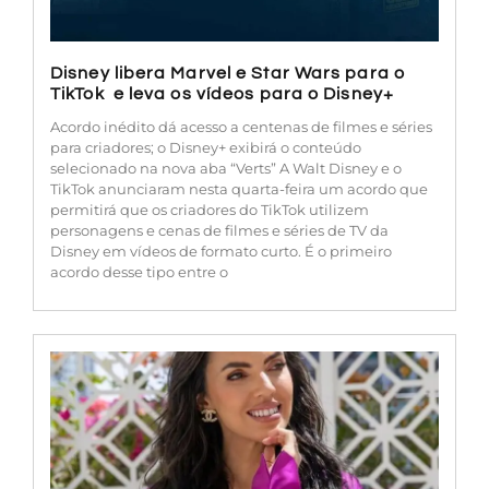
Disney libera Marvel e Star Wars para o
TikTok e leva os vídeos para o Disney+
Acordo inédito dá acesso a centenas de filmes e séries
para criadores; o Disney+ exibirá o conteúdo
selecionado na nova aba “Verts” A Walt Disney e o
TikTok anunciaram nesta quarta-feira um acordo que
permitirá que os criadores do TikTok utilizem
personagens e cenas de filmes e séries de TV da
Disney em vídeos de formato curto. É o primeiro
acordo desse tipo entre o