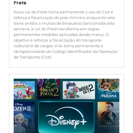
Frete
Nova Lei do Frete torna permanente o uso do Ciot e
reforça a fiscalização do piso mínimo, enquanto veto
barra anistia a multas de bloqueios Sancionada esta
semana, a Lei do Frete transforma em regras
permanentes medidas aplicadas desde março. O
objetivo é reforçar a fiscalização do transporte
rodoviário de cargas. A lei torna permanente a
obrigatoriedade do Código Identificador da Operação
de Transporte (Ciot).