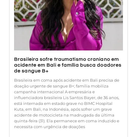
Brasileira sofre traumatismo craniano em
acidente em Bali e família busca doadores
de sangue B+
Brasileira em coma após acidente em Bali precisa de
doação urgente de sangue B+; família mobiliza
campanha internacional A empresária e
influenciadora brasileira Lis Santos Bayer, de 36 anos,
está internada em estado grave no BIMC Hospital
Kuta, em Bali, na Indonésia, após sofrer um grave
acidente de motocicleta na madrugada da última
quinta-feira (31). Ela permanece em coma induzido e
necessita com urgência de doações