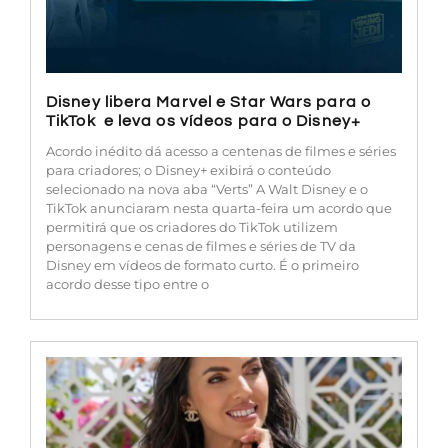
Disney libera Marvel e Star Wars para o
TikTok e leva os vídeos para o Disney+
Acordo inédito dá acesso a centenas de filmes e séries
para criadores; o Disney+ exibirá o conteúdo
selecionado na nova aba “Verts” A Walt Disney e o
TikTok anunciaram nesta quarta-feira um acordo que
permitirá que os criadores do TikTok utilizem
personagens e cenas de filmes e séries de TV da
Disney em vídeos de formato curto. É o primeiro
acordo desse tipo entre o