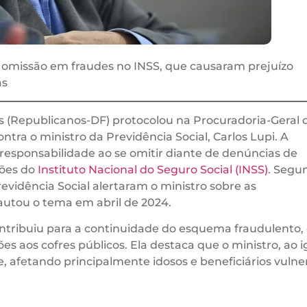
omissão em fraudes no INSS, que causaram prejuízo
as
es (Republicanos-DF) protocolou na Procuradoria-Geral 
a o ministro da Previdência Social, Carlos Lupi. A
esponsabilidade ao se omitir diante de denúncias de
sões do
Instituto Nacional do Seguro Social (INSS)
. Segu
idência Social alertaram o ministro sobre as
autou o tema em abril de 2024.
ntribuiu para a continuidade do esquema fraudulento,
es aos cofres públicos. Ela destaca que o ministro, ao 
e, afetando principalmente idosos e beneficiários vulne