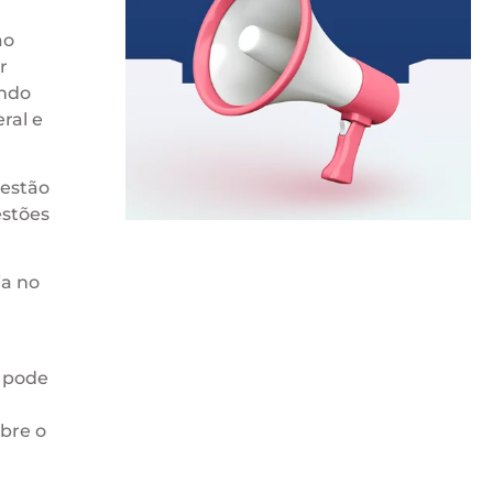
ao
r
endo
ral e
gestão
estões
ia no
 pode
bre o