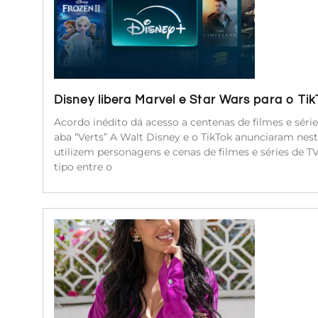
Disney libera Marvel e Star Wars para o Ti
Acordo inédito dá acesso a centenas de filmes e séri
aba “Verts” A Walt Disney e o TikTok anunciaram nest
utilizem personagens e cenas de filmes e séries de 
tipo entre o