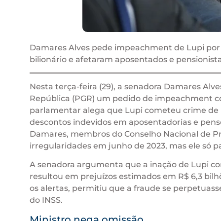
Damares Alves pede impeachment de Lupi por 
bilionário e afetaram aposentados e pensionist
Nesta terça-feira (29), a senadora Damares Alv
República (PGR) um pedido de impeachment contr
parlamentar alega que Lupi cometeu crime de r
descontos indevidos em aposentadorias e pen
Damares, membros do Conselho Nacional de Prev
irregularidades em junho de 2023, mas ele só p
A senadora argumenta que a inação de Lupi co
resultou em prejuízos estimados em R$ 6,3 bilhõ
os alertas, permitiu que a fraude se perpetuass
do INSS.
Ministro nega omissão