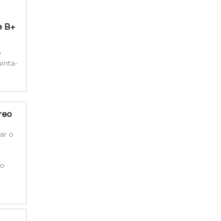
e B+
o
inta-
reo
ar o
do