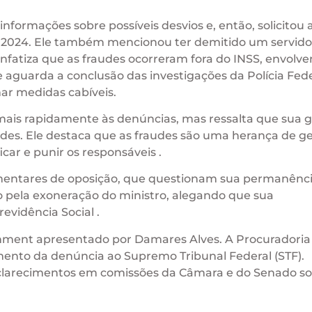
nformações sobre possíveis desvios e, então, solicitou 
 2024. Ele também mencionou ter demitido um servido
enfatiza que as fraudes ocorreram fora do INSS, envolv
e aguarda a conclusão das investigações da Polícia Fede
ar medidas cabíveis.
mais rapidamente às denúncias, mas ressalta que sua 
ades. Ele destaca que as fraudes são uma herança de g
car e punir os responsáveis .
lamentares de oposição, que questionam sua permanênc
o pela exoneração do ministro, alegando que sua
vidência Social .
hment apresentado por Damares Alves. A Procuradoria
ento da denúncia ao Supremo Tribunal Federal (STF).
sclarecimentos em comissões da Câmara e do Senado so