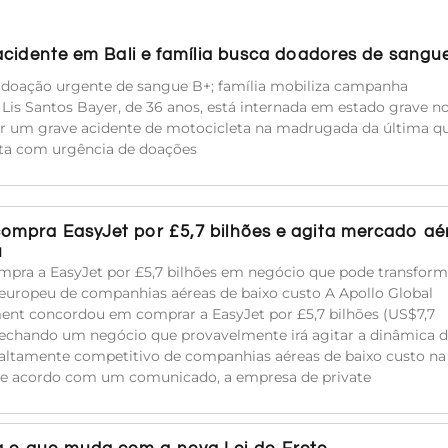
acidente em Bali e família busca doadores de sangu
e doação urgente de sangue B+; família mobiliza campanha
a Lis Santos Bayer, de 36 anos, está internada em estado grave n
rer um grave acidente de motocicleta na madrugada da última qu
sita com urgência de doações
compra EasyJet por £5,7 bilhões e agita mercado aé
u
mpra a EasyJet por £5,7 bilhões em negócio que pode transform
uropeu de companhias aéreas de baixo custo A Apollo Global
t concordou em comprar a EasyJet por £5,7 bilhões (US$7,7
 fechando um negócio que provavelmente irá agitar a dinâmica 
ltamente competitivo de companhias aéreas de baixo custo na
De acordo com um comunicado, a empresa de private