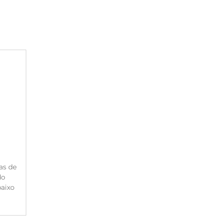
as de
do
aixo