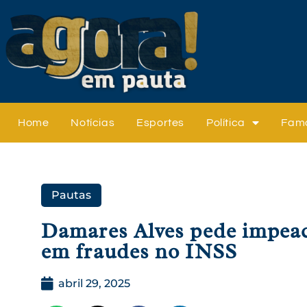
Home
Notícias
Esportes
Política
Fam
Pautas
Damares Alves pede impeac
em fraudes no INSS
abril 29, 2025