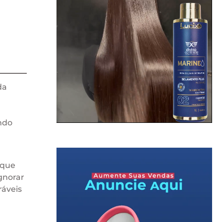
da
ndo
 que
ignorar
ráveis