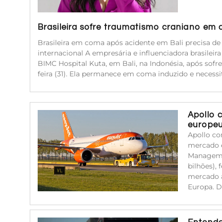
Brasileira sofre traumatismo craniano em 
Brasileira em coma após acidente em Bali precisa d
internacional A empresária e influenciadora brasileir
BIMC Hospital Kuta, em Bali, na Indonésia, após sof
feira (31). Ela permanece em coma induzido e neces
Apollo 
europe
Apollo co
mercado e
Managemen
bilhões),
mercado a
Europa. 