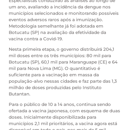
Especialistas conduzirão as análises ao longo de
um ano, avaliando a incidência da dengue nos
municípios selecionados e monitorando possíveis
eventos adversos raros após a imunização.
Metodologia semelhante já foi adotada em
Botucatu (SP) na avaliação da efetividade da
vacina contra a Covid-19.
Nesta primeira etapa, o governo distribuirá 204,1
mil doses entre os três municípios: 80 mil para
Botucatu (SP), 60,1 mil para Maranguape (CE) e 64
mil para Nova Lima (MG). O quantitativo é
suficiente para a vacinação em massa da
população-alvo nessas cidades e faz parte das 1,3
milhão de doses produzidas pelo Instituto
Butantan.
Para o público de 10 a 14 anos, continua sendo
ofertada a vacina japonesa, com esquema de duas
doses. Inicialmente disponibilizada para
municípios 2,1 mil prioritários, a vacina agora está
disponível em todo o país, nos mais de 5 mil