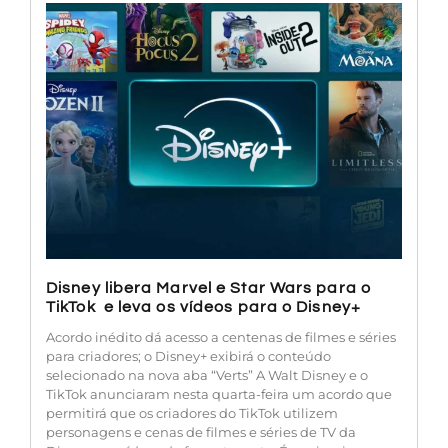
Disney libera Marvel e Star Wars para o
TikTok e leva os vídeos para o Disney+
Acordo inédito dá acesso a centenas de filmes e séries
para criadores; o Disney+ exibirá o conteúdo
selecionado na nova aba “Verts” A Walt Disney e o
TikTok anunciaram nesta quarta-feira um acordo que
permitirá que os criadores do TikTok utilizem
personagens e cenas de filmes e séries de TV da