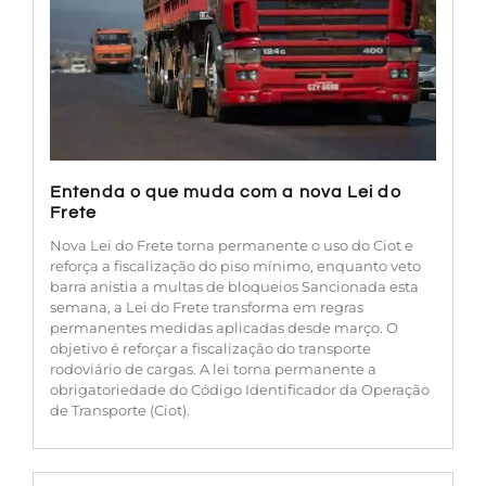
Entenda o que muda com a nova Lei do
Frete
Nova Lei do Frete torna permanente o uso do Ciot e
reforça a fiscalização do piso mínimo, enquanto veto
barra anistia a multas de bloqueios Sancionada esta
semana, a Lei do Frete transforma em regras
permanentes medidas aplicadas desde março. O
objetivo é reforçar a fiscalização do transporte
rodoviário de cargas. A lei torna permanente a
obrigatoriedade do Código Identificador da Operação
de Transporte (Ciot).