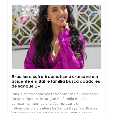
Brasileira sofre traumatismo craniano em
acidente em Bali e família busca doadores
de sangue B+
Brasileira em coma após acidente em Bali precisa de
doação urgente de sangue B+; família mobiliza
campanha internacional A empresária e
influenciadora brasileira Lis Santos Bayer, de 36 anos,