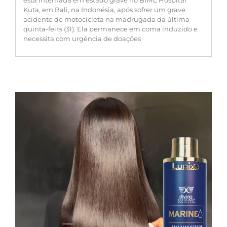
está internada em estado grave no BIMC Hospital
Kuta, em Bali, na Indonésia, após sofrer um grave
acidente de motocicleta na madrugada da última
quinta-feira (31). Ela permanece em coma induzido e
necessita com urgência de doações