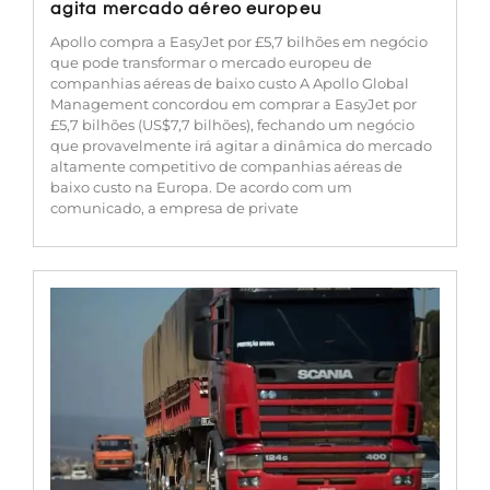
agita mercado aéreo europeu
Apollo compra a EasyJet por £5,7 bilhões em negócio
que pode transformar o mercado europeu de
companhias aéreas de baixo custo A Apollo Global
Management concordou em comprar a EasyJet por
£5,7 bilhões (US$7,7 bilhões), fechando um negócio
que provavelmente irá agitar a dinâmica do mercado
altamente competitivo de companhias aéreas de
baixo custo na Europa. De acordo com um
comunicado, a empresa de private