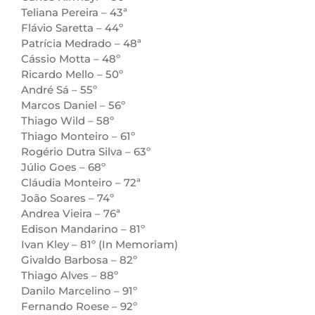
Teliana Pereira – 43ª
Flávio Saretta – 44º
Patrícia Medrado – 48ª
Cássio Motta – 48º
Ricardo Mello – 50º
André Sá – 55º
Marcos Daniel – 56º
Thiago Wild – 58º
Thiago Monteiro – 61º
Rogério Dutra Silva – 63º
Júlio Goes – 68º
Cláudia Monteiro – 72ª
João Soares – 74º
Andrea Vieira – 76ª
Edison Mandarino – 81º
Ivan Kley – 81º (In Memoriam)
Givaldo Barbosa – 82º
Thiago Alves – 88º
Danilo Marcelino – 91º
Fernando Roese – 92º