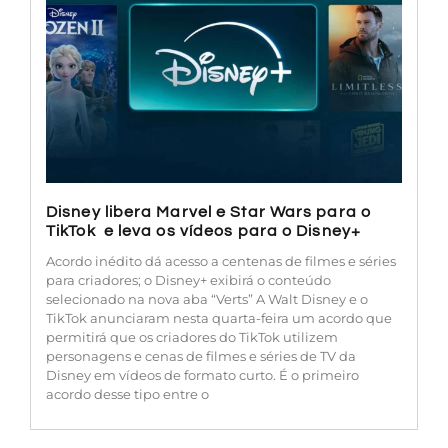
Disney libera Marvel e Star Wars para o
TikTok e leva os vídeos para o Disney+
Acordo inédito dá acesso a centenas de filmes e séries
para criadores; o Disney+ exibirá o conteúdo
selecionado na nova aba “Verts” A Walt Disney e o
TikTok anunciaram nesta quarta-feira um acordo que
permitirá que os criadores do TikTok utilizem
personagens e cenas de filmes e séries de TV da
Disney em vídeos de formato curto. É o primeiro
acordo desse tipo entre o