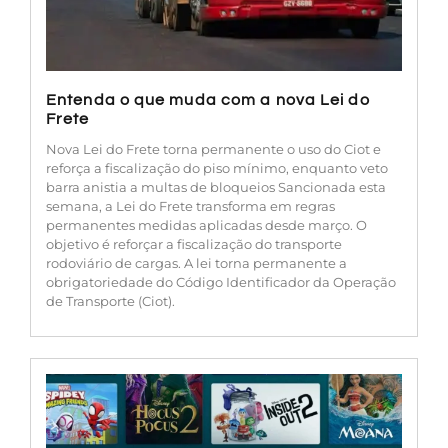
Entenda o que muda com a nova Lei do
Frete
Nova Lei do Frete torna permanente o uso do Ciot e
reforça a fiscalização do piso mínimo, enquanto veto
barra anistia a multas de bloqueios Sancionada esta
semana, a Lei do Frete transforma em regras
permanentes medidas aplicadas desde março. O
objetivo é reforçar a fiscalização do transporte
rodoviário de cargas. A lei torna permanente a
obrigatoriedade do Código Identificador da Operação
de Transporte (Ciot).