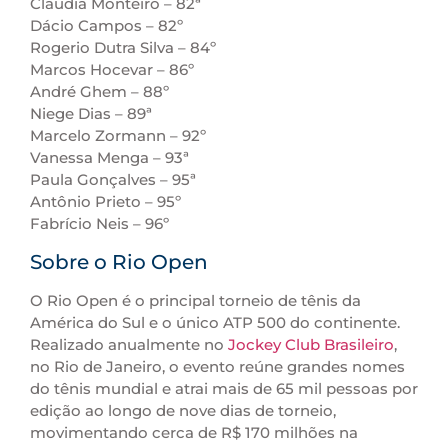
Claudia Monteiro – 82ª
Dácio Campos – 82º
Rogerio Dutra Silva – 84º
Marcos Hocevar – 86º
André Ghem – 88º
Niege Dias – 89ª
Marcelo Zormann – 92º
Vanessa Menga – 93ª
Paula Gonçalves – 95ª
Antônio Prieto – 95º
Fabrício Neis – 96º
Sobre o Rio Open
O Rio Open é o principal torneio de tênis da
América do Sul e o único ATP 500 do continente.
Realizado anualmente no
Jockey Club Brasileiro
,
no Rio de Janeiro, o evento reúne grandes nomes
do tênis mundial e atrai mais de 65 mil pessoas por
edição ao longo de nove dias de torneio,
movimentando cerca de R$ 170 milhões na