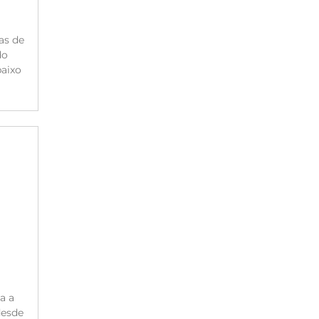
as de
do
aixo
a a
desde