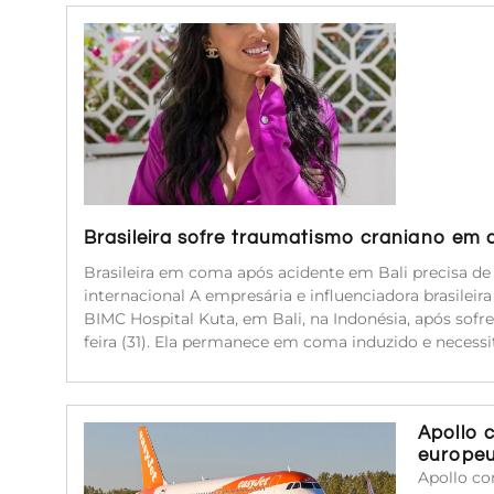
Brasileira sofre traumatismo craniano em 
Brasileira em coma após acidente em Bali precisa d
internacional A empresária e influenciadora brasileir
BIMC Hospital Kuta, em Bali, na Indonésia, após sof
feira (31). Ela permanece em coma induzido e neces
Apollo 
europe
Apollo co