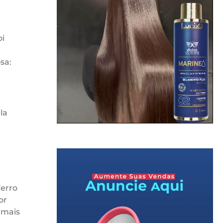
oi
sa:
la
Ferro
or
 mais