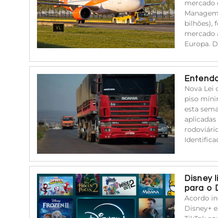
mercado e
Managemen
bilhões),
mercado a
Europa. 
Entenda
Nova Lei 
piso míni
esta sema
aplicadas
rodoviári
Identific
Disney 
para o 
Acordo in
Disney+ e