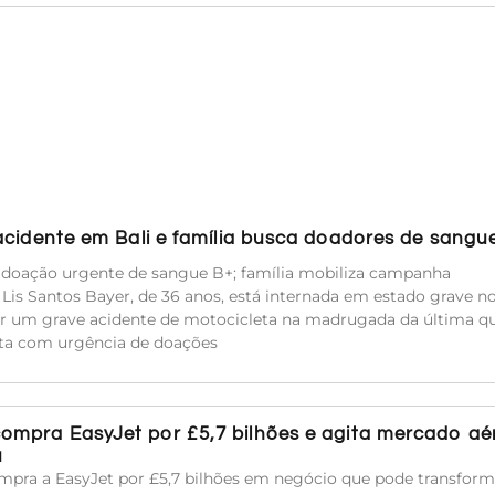
acidente em Bali e família busca doadores de sangu
e doação urgente de sangue B+; família mobiliza campanha
a Lis Santos Bayer, de 36 anos, está internada em estado grave n
rer um grave acidente de motocicleta na madrugada da última qu
sita com urgência de doações
compra EasyJet por £5,7 bilhões e agita mercado aé
u
mpra a EasyJet por £5,7 bilhões em negócio que pode transform