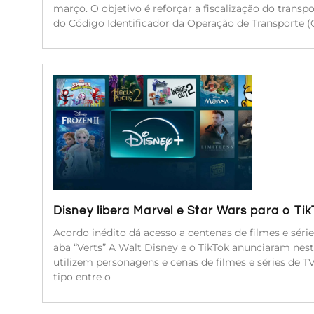
março. O objetivo é reforçar a fiscalização do transp
do Código Identificador da Operação de Transporte (C
Disney libera Marvel e Star Wars para o Ti
Acordo inédito dá acesso a centenas de filmes e séri
aba “Verts” A Walt Disney e o TikTok anunciaram nest
utilizem personagens e cenas de filmes e séries de 
tipo entre o