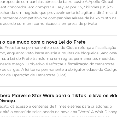
uropeu de companhias aéreas de baixo custo A Apollo Global
t concordou em comprar a EasyJet por £5,7 bilhões (US$7,7
 fechando um negócio que provavelmente irá agitar a dinâmica 
ltamente competitivo de companhias aéreas de baixo custo na
De acordo com um comunicado, a empresa de private
 o que muda com a nova Lei do Frete
do Frete torna permanente o uso do Ciot e reforça a fiscalização
mo, enquanto veto barra anistia a multas de bloqueios Sanciona
na, a Lei do Frete transforma em regras permanentes medidas
 desde março. O objetivo é reforçar a fiscalização do transporte
o de cargas. A lei torna permanente a obrigatoriedade do Códig
ador da Operação de Transporte (Ciot).
libera Marvel e Star Wars para o TikTok e leva os ví
Disney+
édito dá acesso a centenas de filmes e séries para criadores; o
xibirá o conteúdo selecionado na nova aba “Verts” A Walt Disney