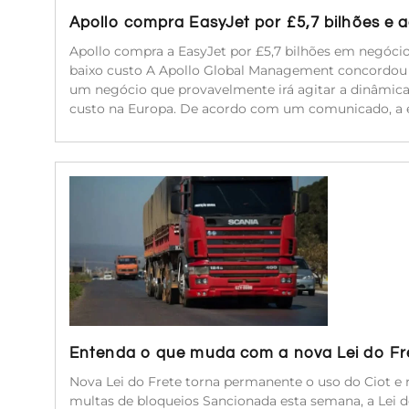
Apollo compra EasyJet por £5,7 bilhões e
Apollo compra a EasyJet por £5,7 bilhões em negóc
baixo custo A Apollo Global Management concordou e
um negócio que provavelmente irá agitar a dinâmic
custo na Europa. De acordo com um comunicado, a 
Entenda o que muda com a nova Lei do Fr
Nova Lei do Frete torna permanente o uso do Ciot e r
multas de bloqueios Sancionada esta semana, a Lei 