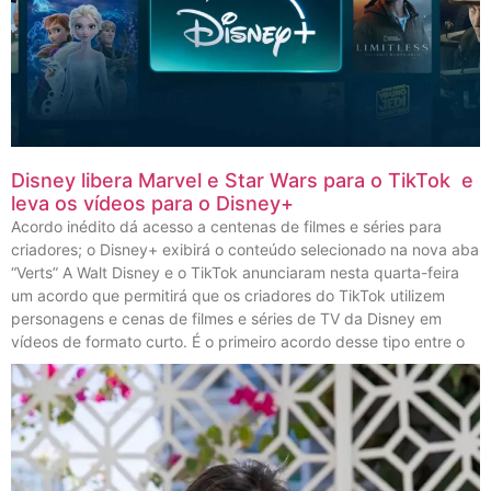
Disney libera Marvel e Star Wars para o TikTok e
leva os vídeos para o Disney+
Acordo inédito dá acesso a centenas de filmes e séries para
criadores; o Disney+ exibirá o conteúdo selecionado na nova aba
“Verts” A Walt Disney e o TikTok anunciaram nesta quarta-feira
um acordo que permitirá que os criadores do TikTok utilizem
personagens e cenas de filmes e séries de TV da Disney em
vídeos de formato curto. É o primeiro acordo desse tipo entre o