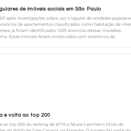
egulares de imóveis sociais em São Paulo
SP após investigações sobre uso irregular de unidades populare
anúncios de apartamentos classificados como habitação de inte
resa, já foram identificados 1.625 anúncios dessas moradias
ma. Esses imóveis foram construídos com incentivos da
 e volta ao top 200
a ao top 200 do ranking da WTA e fatura o primeiro título da
es do W100 de Gran Canaria, na Espanha. O torneio faz parte do