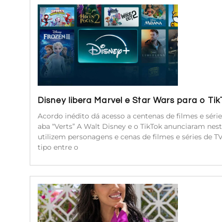
Disney libera Marvel e Star Wars para o Ti
Acordo inédito dá acesso a centenas de filmes e séri
aba “Verts” A Walt Disney e o TikTok anunciaram nest
utilizem personagens e cenas de filmes e séries de 
tipo entre o