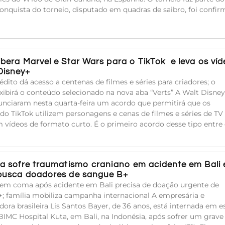
 conquista do torneio, disputado em quadras de saibro, foi confi
libera Marvel e Star Wars para o TikTok e leva os ví
Disney+
édito dá acesso a centenas de filmes e séries para criadores; o
xibirá o conteúdo selecionado na nova aba “Verts” A Walt Disney
unciaram nesta quarta-feira um acordo que permitirá que os
 do TikTok utilizem personagens e cenas de filmes e séries de TV
 vídeos de formato curto. É o primeiro acordo desse tipo entre
ira sofre traumatismo craniano em acidente em Bali 
 busca doadores de sangue B+
a em coma após acidente em Bali precisa de doação urgente de
; família mobiliza campanha internacional A empresária e
adora brasileira Lis Santos Bayer, de 36 anos, está internada em 
BIMC Hospital Kuta, em Bali, na Indonésia, após sofrer um grave