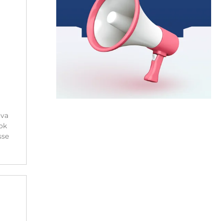
ova
ok
sse