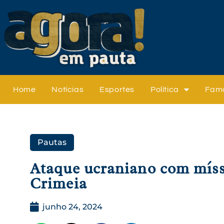
Home
Notícias
Esportes
Política
Fam
Pautas
Ataque ucraniano com míss
Crimeia
junho 24, 2024