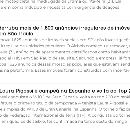
de motocicleta na madrugada da última quinta-feira (31). Ela
e em coma induzido e necessita com urgência de doações
derruba mais de 1.600 anúncios irregulares de imóve
 em São Paulo
move 1.625 anúncios de imóveis sociais em SP após investigaçõ
 irregular de unidades populares O Airbnb começou a remover, 
eira (3), anúncios de apartamentos classificados como habitaçã
 social (HIS) em São Paulo de seu site. Segundo a empresa, já fo
ados 1.625 anúncios dessas moradias populares que estavam sen
s na plataforma. Esses imóveis foram construídos com incentiv
 Laura Pigossi é campeã na Espanha e volta ao top 
ossi conquista o W100 de Gran Canaria, volta ao top 200 do rank
fatura o primeiro título da temporada A tenista Laura Pigossi é
 simples do W100 de Gran Canaria, na Espanha. O torneio faz p
o da Federação Internacional de Tênis (ITF). A conquista do torne
 em quadras de saibro, foi confirmada na tarde deste domingo