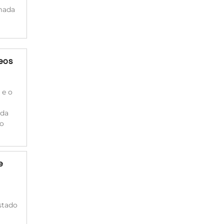
rmada
deos
 e o
 da
 o
e
estado