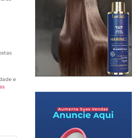
ostas
idade e
as