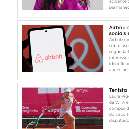
acidente 
permanec
Airbnb 
sociais
Airbnb re
sobre uso
segunda-f
interesse
identific
anunciada
Tenista
Laura Pig
da WTA e 
campeã de
do circuit
disputado