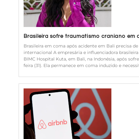
Brasileira sofre traumatismo craniano em 
Brasileira em coma após acidente em Bali precisa d
internacional A empresária e influenciadora brasileir
BIMC Hospital Kuta, em Bali, na Indonésia, após sof
feira (31). Ela permanece em coma induzido e neces