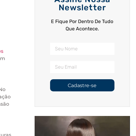
Newsletter
E Fique Por Dentro De Tudo
Que Acontece.
es
em
Cadastre-se
 No
zação
ssão
turas