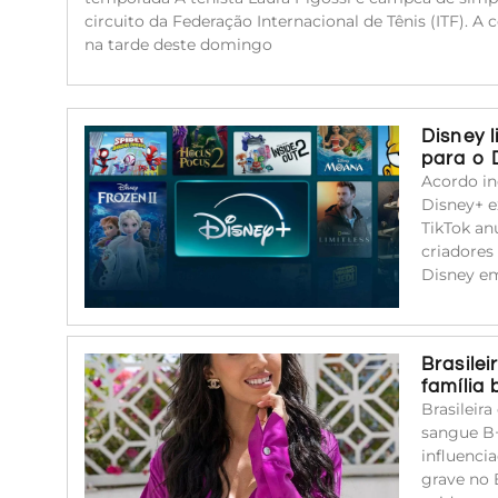
circuito da Federação Internacional de Tênis (ITF). A
na tarde deste domingo
Disney 
para o 
Acordo in
Disney+ e
TikTok an
criadores
Disney em
Brasile
família
Brasileir
sangue B+
influenci
grave no 