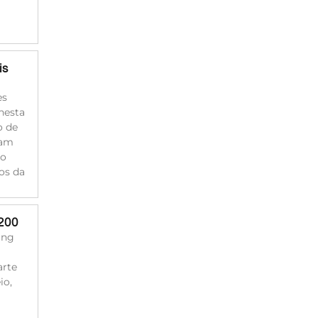
is
es
nesta
o de
ram
do
os da
200
ing
arte
io,