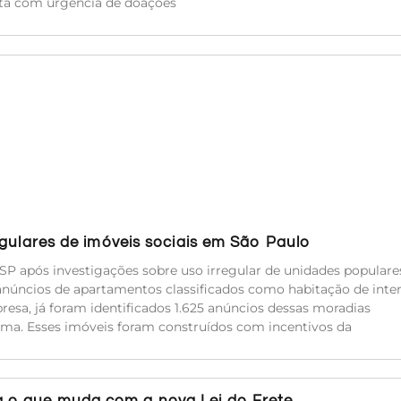
sita com urgência de doações
egulares de imóveis sociais em São Paulo
SP após investigações sobre uso irregular de unidades populare
anúncios de apartamentos classificados como habitação de inte
resa, já foram identificados 1.625 anúncios dessas moradias
ma. Esses imóveis foram construídos com incentivos da
 o que muda com a nova Lei do Frete