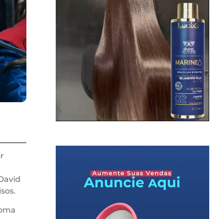
r
 David
sos.
soma