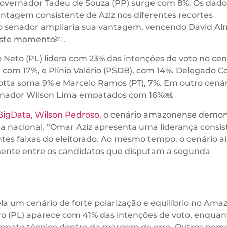
governador Tadeu de Souza (PP) surge com 8%. Os dado
tagem consistente de Aziz nos diferentes recortes
o senador ampliaria sua vantagem, vencendo David Al
neste momento￼.
o Neto (PL) lidera com 23% das intenções de voto no cen
com 17%, e Plínio Valério (PSDB), com 14%. Delegado C
otta soma 9% e Marcelo Ramos (PT), 7%. Em outro cenár
ernador Wilson Lima empatados com 16%￼.
 BigData, Wilson Pedroso
, o cenário amazonense demon
a nacional. “Omar Aziz apresenta uma liderança consis
ntes faixas do eleitorado. Ao mesmo tempo, o cenário a
ente entre os candidatos que disputam a segunda
la um cenário de forte polarização e equilíbrio no Ama
aro (PL) aparece com 41% das intenções de voto, enquan