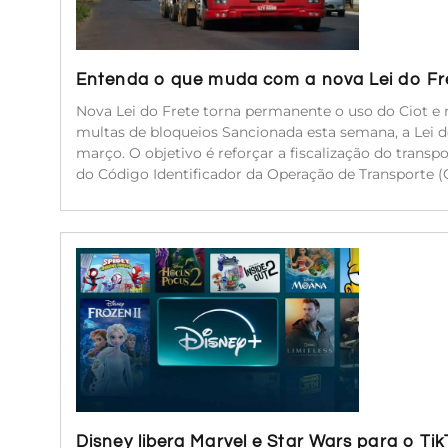
Entenda o que muda com a nova Lei do Fr
Nova Lei do Frete torna permanente o uso do Ciot e r
multas de bloqueios Sancionada esta semana, a Lei 
março. O objetivo é reforçar a fiscalização do transp
do Código Identificador da Operação de Transporte (C
Disney libera Marvel e Star Wars para o Ti