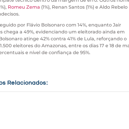
empate técnico dentro da margem de erro. Outros nom
5%),
Romeu Zema
(1%), Renan Santos (1%) e Aldo Rebelo 
ndecisos.
eguido por Flávio Bolsonaro com 14%, enquanto Jair
os chega a 49%, evidenciando um eleitorado ainda em
Bolsonaro atinge 42% contra 41% de Lula, reforçando o
.500 eleitores do Amazonas, entre os dias 17 e 18 de m
rcentuais e nível de confiança de 95%.
gos Relacionados: