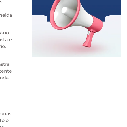
s
meida
ário
osta e
io,
stra
tente
inda
zonas.
to o