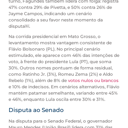
turno, Fagundes também lidera com folga: registra
47% contra 29% de Pivetta, e 50% contra 26% de
Jayme Campos, indicando um cenário
consolidado a seu favor neste momento da
disputa￼.
Na corrida presidencial em Mato Grosso, o
levantamento mostra vantagem consistente de
Flávio Bolsonaro (PL). No principal cenário
estimulado, ele aparece com 46% das intenções de
voto, à frente do presidente Lula (PT), que soma
30%. Outros nomes pontuam de forma residual,
como Ratinho Jr. (3%), Romeu Zema (2%) e Aldo
Rebelo (1%), além de 8% de
votos nulos ou brancos
e 10% de indecisos. Em cenários alternativos, Flávio
mantém patamar semelhante, variando entre 45%
e 46%, enquanto Lula oscila entre 30% e 31%.
Disputa ao Senado
Na disputa para o Senado Federal, o governador
Mauro Mendes (União Brasil) lidera com 31% das