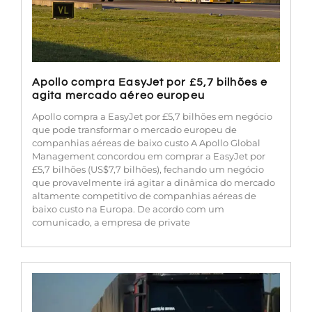
Apollo compra EasyJet por £5,7 bilhões e
agita mercado aéreo europeu
Apollo compra a EasyJet por £5,7 bilhões em negócio
que pode transformar o mercado europeu de
companhias aéreas de baixo custo A Apollo Global
Management concordou em comprar a EasyJet por
£5,7 bilhões (US$7,7 bilhões), fechando um negócio
que provavelmente irá agitar a dinâmica do mercado
altamente competitivo de companhias aéreas de
baixo custo na Europa. De acordo com um
comunicado, a empresa de private