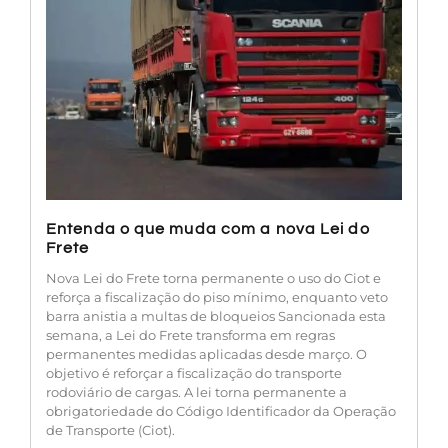
Entenda o que muda com a nova Lei do
Frete
Nova Lei do Frete torna permanente o uso do Ciot e
reforça a fiscalização do piso mínimo, enquanto veto
barra anistia a multas de bloqueios Sancionada esta
semana, a Lei do Frete transforma em regras
permanentes medidas aplicadas desde março. O
objetivo é reforçar a fiscalização do transporte
rodoviário de cargas. A lei torna permanente a
obrigatoriedade do Código Identificador da Operação
de Transporte (Ciot).