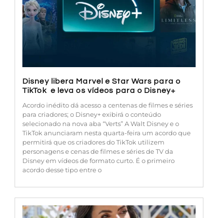
Disney libera Marvel e Star Wars para o
TikTok e leva os vídeos para o Disney+
Acordo inédito dá acesso a centenas de filmes e séries
para criadores; o Disney+ exibirá o conteúdo
selecionado na nova aba “Verts” A Walt Disney e o
TikTok anunciaram nesta quarta-feira um acordo que
permitirá que os criadores do TikTok utilizem
personagens e cenas de filmes e séries de TV da
Disney em vídeos de formato curto. É o primeiro
acordo desse tipo entre o