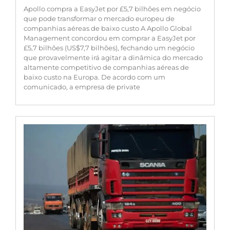
Apollo compra a EasyJet por £5,7 bilhões em negócio
que pode transformar o mercado europeu de
companhias aéreas de baixo custo A Apollo Global
Management concordou em comprar a EasyJet por
£5,7 bilhões (US$7,7 bilhões), fechando um negócio
que provavelmente irá agitar a dinâmica do mercado
altamente competitivo de companhias aéreas de
baixo custo na Europa. De acordo com um
comunicado, a empresa de private