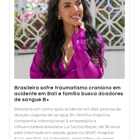
Brasileira sofre traumatismo craniano em
acidente em Bali e família busca doadores
de sangue B+
Brasileira em coma após acidente em Bali precisa de
doação urgente de sangue B+; família mobiliza
campanha internacional A empresária e
influenciadora brasileira Lis Santos Bayer, de 36 anos,
está internada em estado grave no BIMC Hospital
Kuta, em Bali, na Indonésia, após sofrer um grave