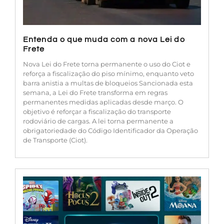
Entenda o que muda com a nova Lei do
Frete
Nova Lei do Frete torna permanente o uso do Ciot e
reforça a fiscalização do piso mínimo, enquanto veto
barra anistia a multas de bloqueios Sancionada esta
semana, a Lei do Frete transforma em regras
permanentes medidas aplicadas desde março. O
objetivo é reforçar a fiscalização do transporte
rodoviário de cargas. A lei torna permanente a
obrigatoriedade do Código Identificador da Operação
de Transporte (Ciot).