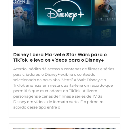
Disney libera Marvel e Star Wars para o
TikTok e leva os vídeos para o Disney+
Acordo inédito dá acesso a centenas de filmes e séries
para criadores; o Disney+ exibirá o conteúdo
selecionado na nova aba “Verts” A Walt Disney e o
TikTok anunciaram nesta quarta-feira um acordo que
permitirá que os criadores do TikTok utilizem
personagens e cenas de filmes e séries de TV da
Disney em vídeos de formato curto. É o primeiro
acordo desse tipo entre o