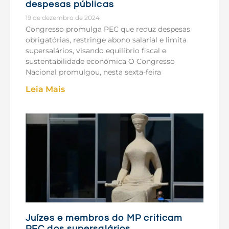
despesas públicas
19 de dezembro de 2024
Congresso promulga PEC que reduz despesas
obrigatórias, restringe abono salarial e limita
supersalários, visando equilíbrio fiscal e
sustentabilidade econômica O Congresso
Nacional promulgou, nesta sexta-feira
Leia Mais
Juízes e membros do MP criticam
PEC dos supersalários