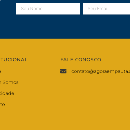
r
ITUCIONAL
FALE CONOSCO
e
contato@agoraempauta.
 Somos
cidade
to