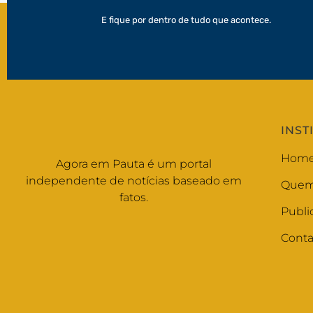
E fique por dentro de tudo que acontece.
INST
Hom
Agora em Pauta é um portal
independente de notícias baseado em
Quem
fatos.
Publi
Conta