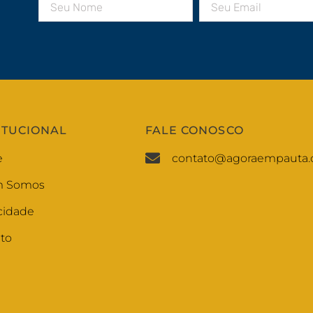
ITUCIONAL
FALE CONOSCO
e
contato@agoraempauta.
 Somos
cidade
to