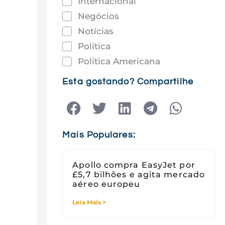
Internacional
Negócios
Notícias
Política
Política Americana
Saúde
Esta gostando? Compartilhe
Tec e Inovação
Tecnologia
Tecnologia e Sociedade
Mais Populares:
Viagens
Apollo compra EasyJet por
£5,7 bilhões e agita mercado
aéreo europeu
Leia Mais >