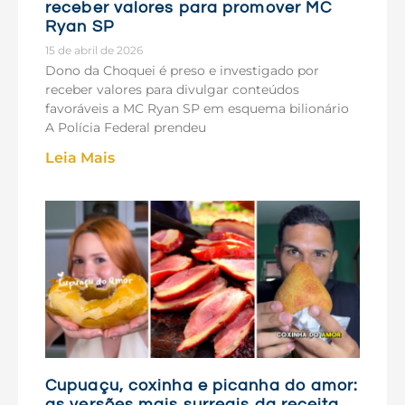
receber valores para promover MC
Ryan SP
15 de abril de 2026
Dono da Choquei é preso e investigado por
receber valores para divulgar conteúdos
favoráveis a MC Ryan SP em esquema bilionário
A Polícia Federal prendeu
Leia Mais
Cupuaçu, coxinha e picanha do amor:
as versões mais surreais da receita