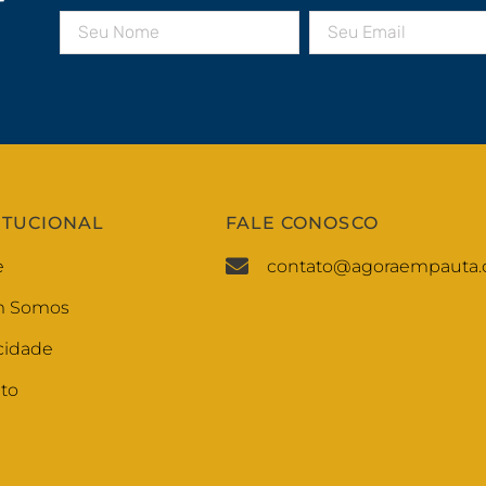
r
ITUCIONAL
FALE CONOSCO
e
contato@agoraempauta.
 Somos
cidade
to