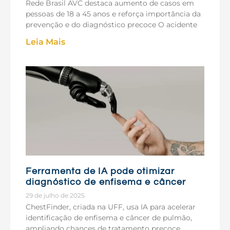
Rede Brasil AVC destaca aumento de casos em
pessoas de 18 a 45 anos e reforça importância da
prevenção e do diagnóstico precoce O acidente
Leia Mais
Ferramenta de IA pode otimizar
diagnóstico de enfisema e câncer
29 de julho de 2025
ChestFinder, criada na UFF, usa IA para acelerar
identificação de enfisema e câncer de pulmão,
ampliando chances de tratamento precoce