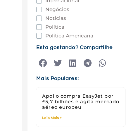
Internacional
Negócios
Notícias
Política
Política Americana
Saúde
Esta gostando? Compartilhe
Tec e Inovação
Tecnologia
Tecnologia e Sociedade
Mais Populares:
Viagens
Apollo compra EasyJet por
£5,7 bilhões e agita mercado
aéreo europeu
Leia Mais >