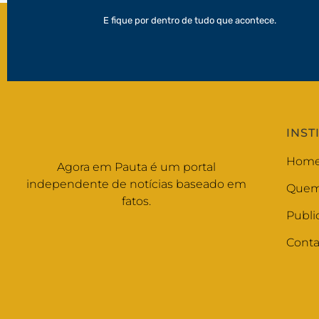
E fique por dentro de tudo que acontece.
INST
Hom
Agora em Pauta é um portal
independente de notícias baseado em
Quem
fatos.
Publi
Conta