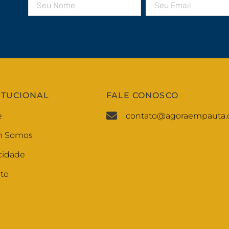
ITUCIONAL
FALE CONOSCO
e
contato@agoraempauta.
 Somos
cidade
to