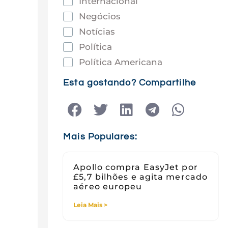
Internacional
Negócios
Notícias
Política
Política Americana
Saúde
Esta gostando? Compartilhe
Tec e Inovação
Tecnologia
Tecnologia e Sociedade
Mais Populares:
Viagens
Apollo compra EasyJet por
£5,7 bilhões e agita mercado
aéreo europeu
Leia Mais >