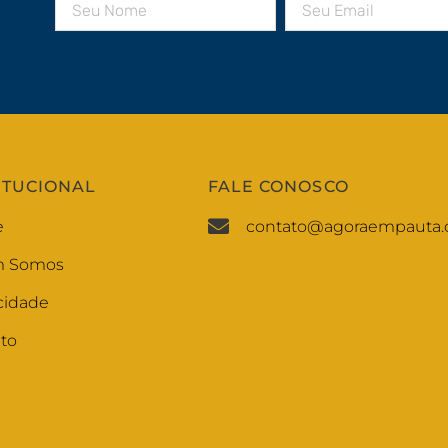
ITUCIONAL
FALE CONOSCO
e
contato@agoraempauta.
 Somos
cidade
to