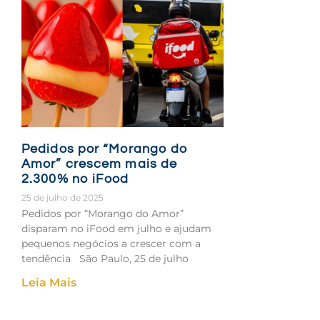
Pedidos por “Morango do
Amor” crescem mais de
2.300% no iFood
25 de julho de 2025
Pedidos por “Morango do Amor”
disparam no iFood em julho e ajudam
pequenos negócios a crescer com a
tendência São Paulo, 25 de julho
Leia Mais