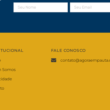
r
ITUCIONAL
FALE CONOSCO
e
contato@agoraempauta.
 Somos
cidade
to