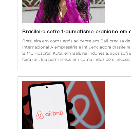
Brasileira sofre traumatismo craniano em 
Brasileira em coma após acidente em Bali precisa d
internacional A empresária e influenciadora brasileir
BIMC Hospital Kuta, em Bali, na Indonésia, após sof
feira (31). Ela permanece em coma induzido e neces