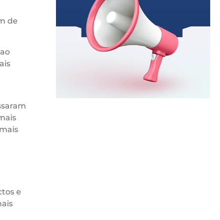
am de
 ao
ais
assaram
mais
 mais
tos e
nais