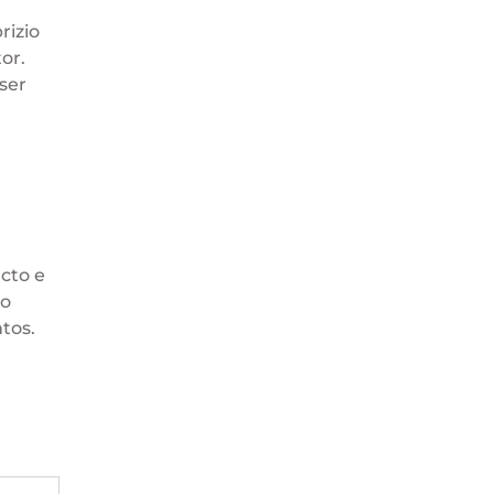
rizio
or.
ser
acto e
mo
tos.