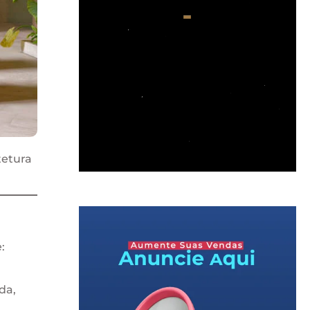
tetura
:
da,