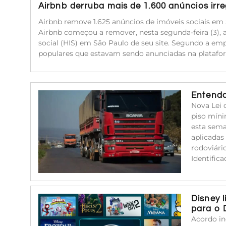
Airbnb derruba mais de 1.600 anúncios irr
Airbnb remove 1.625 anúncios de imóveis sociais em 
Airbnb começou a remover, nesta segunda-feira (3), 
social (HIS) em São Paulo de seu site. Segundo a emp
populares que estavam sendo anunciadas na platafor
Entenda
Nova Lei 
piso míni
esta sema
aplicadas
rodoviári
Identific
Disney 
para o 
Acordo in