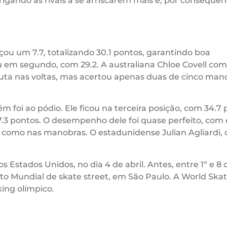
igando as rivais a se arriscarem mais e, por consequên
ou um 7.7, totalizando 30.1 pontos, garantindo boa
 em segundo, com 29.2. A australiana Chloe Covell co
sputa nas voltas, mas acertou apenas duas de cinco man
 foi ao pódio. Ele ficou na terceira posição, com 34.7 
7.3 pontos. O desempenho dele foi quase perfeito, com 
s como nas manobras. O estadunidense Julian Agliardi,
 Estados Unidos, no dia 4 de abril. Antes, entre 1º e 8 
to Mundial de skate street, em São Paulo. A World Ska
ing olímpico.