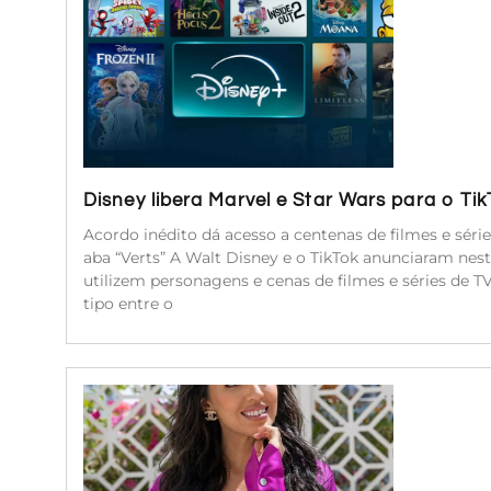
Disney libera Marvel e Star Wars para o Ti
Acordo inédito dá acesso a centenas de filmes e séri
aba “Verts” A Walt Disney e o TikTok anunciaram nest
utilizem personagens e cenas de filmes e séries de 
tipo entre o