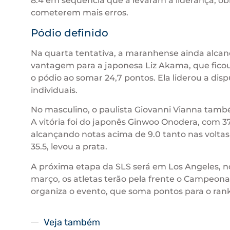
8.4 em sequência que a levaram à liderança, obr
cometerem mais erros.
Pódio definido
Na quarta tentativa, a maranhense ainda alcanç
vantagem para a japonesa Liz Akama, que ficou
o pódio ao somar 24,7 pontos. Ela liderou a di
individuais.
No masculino, o paulista Giovanni Vianna também
A vitória foi do japonês Ginwoo Onodera, com 3
alcançando notas acima de 9.0 tanto nas volta
35.5, levou a prata.
A próxima etapa da SLS será em Los Angeles, nos
março, os atletas terão pela frente o Campeona
organiza o evento, que soma pontos para o rank
Veja também