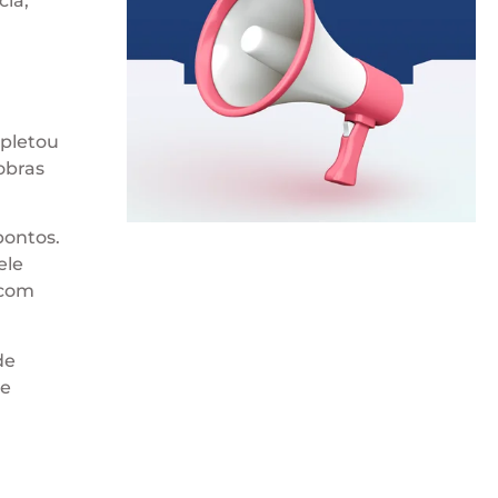
cia,
mpletou
obras
pontos.
ele
 com
de
te