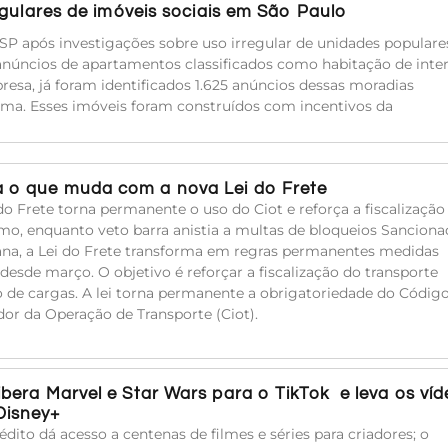
egulares de imóveis sociais em São Paulo
SP após investigações sobre uso irregular de unidades populare
anúncios de apartamentos classificados como habitação de inte
resa, já foram identificados 1.625 anúncios dessas moradias
ma. Esses imóveis foram construídos com incentivos da
 o que muda com a nova Lei do Frete
do Frete torna permanente o uso do Ciot e reforça a fiscalização
mo, enquanto veto barra anistia a multas de bloqueios Sanciona
na, a Lei do Frete transforma em regras permanentes medidas
 desde março. O objetivo é reforçar a fiscalização do transporte
o de cargas. A lei torna permanente a obrigatoriedade do Códig
ador da Operação de Transporte (Ciot).
libera Marvel e Star Wars para o TikTok e leva os ví
Disney+
édito dá acesso a centenas de filmes e séries para criadores; o