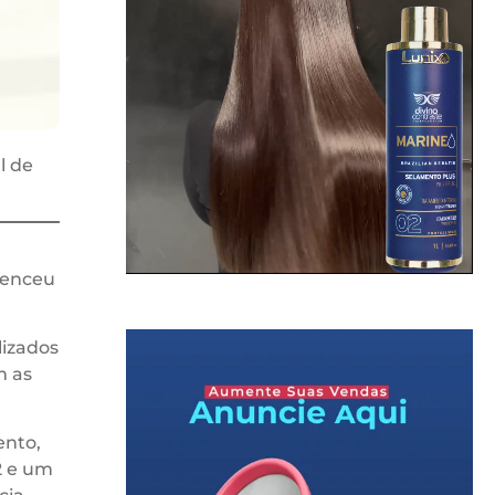
l de
 venceu
lizados
m as
ento,
.2 e um