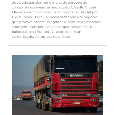
que pode transformar o mercado europeu de
companhias aéreas de baixo custo A Apollo Global
Management concordou em comprar a EasyJet por
£5,7 bilhões (US$7,7 bilhões), fechando um negócio
que provavelmente irá agitar a dinâmica do mercado
altamente competitivo de companhias aéreas de
baixo custo na Europa. De acordo com um
comunicado, a empresa de private