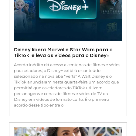
Disney libera Marvel e Star Wars para o
TikTok e leva os vídeos para o Disney+
Acordo inédito dá acesso a centenas de filmes e séries
para criadores; o Disney+ exibirá o conteúdo
selecionado na nova aba “Verts” A Walt Disney e o
TikTok anunciaram nesta quarta-feira um acordo que
permitirá que os criadores do TikTok utilizem
personagens e cenas de filmes e séries de TV da
Disney em vídeos de formato curto. É o primeiro
acordo desse tipo entre o