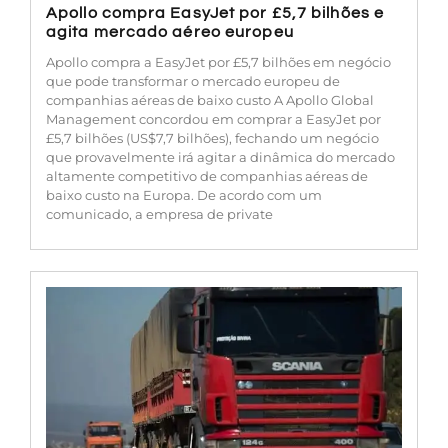
Apollo compra EasyJet por £5,7 bilhões e
agita mercado aéreo europeu
Apollo compra a EasyJet por £5,7 bilhões em negócio
que pode transformar o mercado europeu de
companhias aéreas de baixo custo A Apollo Global
Management concordou em comprar a EasyJet por
£5,7 bilhões (US$7,7 bilhões), fechando um negócio
que provavelmente irá agitar a dinâmica do mercado
altamente competitivo de companhias aéreas de
baixo custo na Europa. De acordo com um
comunicado, a empresa de private