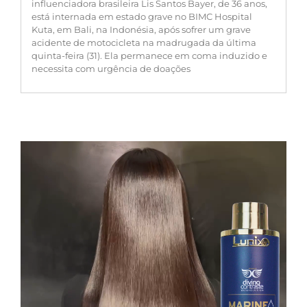
influenciadora brasileira Lis Santos Bayer, de 36 anos,
está internada em estado grave no BIMC Hospital
Kuta, em Bali, na Indonésia, após sofrer um grave
acidente de motocicleta na madrugada da última
quinta-feira (31). Ela permanece em coma induzido e
necessita com urgência de doações