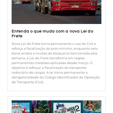
Entenda o que muda com a nova Lei do
Frete
Nova Lei do Frete torna permanente o uso do Ciot e
reforça a fiscalização do piso mínimo, enquanto veto
barra anistia a multas de bloqueios Sancionada esta
semana, a Lei do Frete transforma em regras
permanentes medidas aplicadas desde março. O
objetivo é reforçar a fiscalização do transporte
rodoviário de cargas. A lei torna permanente a
obrigatoriedade do Código Identificador da Operação
de Transporte (Ciot).