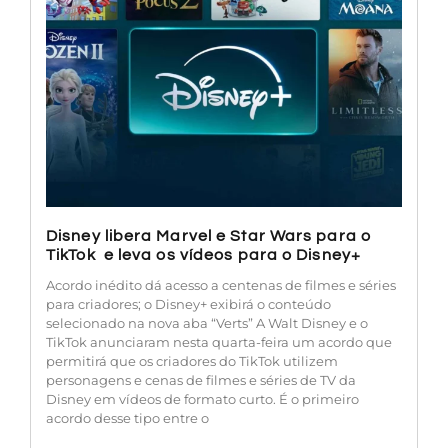
Disney libera Marvel e Star Wars para o
TikTok e leva os vídeos para o Disney+
Acordo inédito dá acesso a centenas de filmes e séries
para criadores; o Disney+ exibirá o conteúdo
selecionado na nova aba “Verts” A Walt Disney e o
TikTok anunciaram nesta quarta-feira um acordo que
permitirá que os criadores do TikTok utilizem
personagens e cenas de filmes e séries de TV da
Disney em vídeos de formato curto. É o primeiro
acordo desse tipo entre o