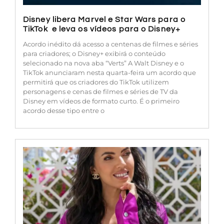
Disney libera Marvel e Star Wars para o
TikTok e leva os vídeos para o Disney+
Acordo inédito dá acesso a centenas de filmes e séries
para criadores; o Disney+ exibirá o conteúdo
selecionado na nova aba “Verts” A Walt Disney e o
TikTok anunciaram nesta quarta-feira um acordo que
permitirá que os criadores do TikTok utilizem
personagens e cenas de filmes e séries de TV da
Disney em vídeos de formato curto. É o primeiro
acordo desse tipo entre o