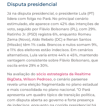
Disputa presidencial
Já na disputa presidencial, o presidente Lula (PT)
lidera com folga no Pará. No principal cenário
estimulado, ele aparece com 42% das intenções de
voto, seguido por Flávio Bolsonaro (PL), com 29%.
Ratinho Jr. (PSD) registra 6%, enquanto Romeu
Zema (Novo), Aldo Rebelo (DC) e Renan Santos
(Missão) têm 1% cada. Brancos e nulos somam 9%,
e 11% dos eleitores estão indecisos. Em cenários
alternativos, Lula varia entre 44% e 45%, mantendo
vantagem consistente sobre Flávio Bolsonaro, que
oscila entre 29% e 30%.
Na avaliação do
sócio estrategista da Realtime
BigData, Wilson Pedroso
, o cenário paraense
revela uma eleição fragmentada no plano estadual
e mais consolidada no plano nacional. “O Pará
apresenta um quadro típico de transição política,
com disputa aberta ao governo e forte presença
de indecisos, enquanto na corrida presidencial há