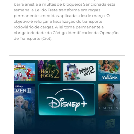
barra anistia a multas de bloqueios Sancionada esta
semana, a Lei do Frete transforma em regras
permanentes medidas aplicadas desde março. O
objetivo é reforçar a fiscalização do transporte
rodoviário de cargas. A lei torna permanente a
obrigatoriedade do Código Identificador da Operação
de Transporte (Ciot).