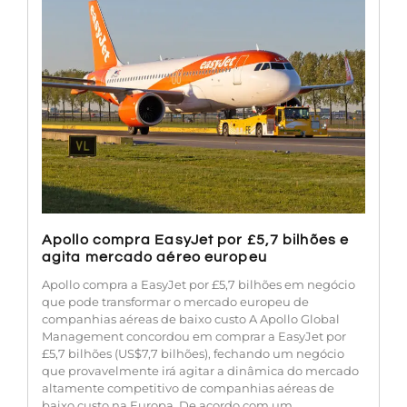
Apollo compra EasyJet por £5,7 bilhões e
agita mercado aéreo europeu
Apollo compra a EasyJet por £5,7 bilhões em negócio
que pode transformar o mercado europeu de
companhias aéreas de baixo custo A Apollo Global
Management concordou em comprar a EasyJet por
£5,7 bilhões (US$7,7 bilhões), fechando um negócio
que provavelmente irá agitar a dinâmica do mercado
altamente competitivo de companhias aéreas de
baixo custo na Europa. De acordo com um