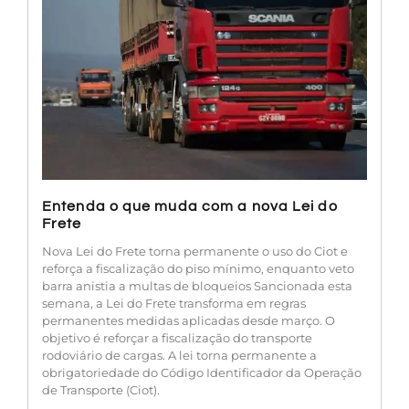
Entenda o que muda com a nova Lei do
Frete
Nova Lei do Frete torna permanente o uso do Ciot e
reforça a fiscalização do piso mínimo, enquanto veto
barra anistia a multas de bloqueios Sancionada esta
semana, a Lei do Frete transforma em regras
permanentes medidas aplicadas desde março. O
objetivo é reforçar a fiscalização do transporte
rodoviário de cargas. A lei torna permanente a
obrigatoriedade do Código Identificador da Operação
de Transporte (Ciot).