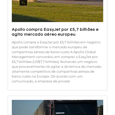
Apollo compra EasyJet por £5,7 bilhões e
agita mercado aéreo europeu
Apollo compra a EasyJet por £5,7 bilhões em negócio
que pode transformar o mercado europeu de
companhias aéreas de baixo custo A Apollo Global
Management concordou em comprar a EasyJet por
£5,7 bilhões (US$7,7 bilhões), fechando um negócio
que provavelmente irá agitar a dinâmica do mercado
altamente competitivo de companhias aéreas de
baixo custo na Europa. De acordo com um
comunicado, a empresa de private