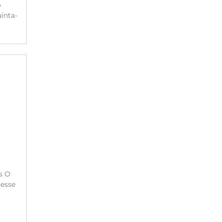
o
inta-
s O
resse