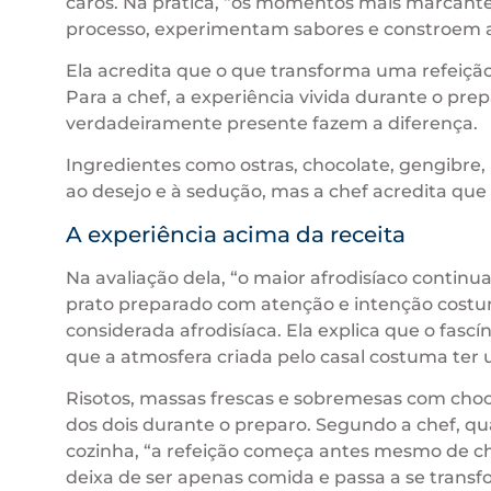
caros. Na prática, “os momentos mais marcant
processo, experimentam sabores e constroem a
Ela acredita que o que transforma uma refeiçã
Para a chef, a experiência vivida durante o pr
verdadeiramente presente fazem a diferença.
Ingredientes como ostras, chocolate, gengibr
ao desejo e à sedução, mas a chef acredita que 
A experiência acima da receita
Na avaliação dela, “o maior afrodisíaco contin
prato preparado com atenção e intenção costu
considerada afrodisíaca. Ela explica que o fasc
que a atmosfera criada pelo casal costuma ter 
Risotos, massas frescas e sobremesas com ch
dos dois durante o preparo. Segundo a chef, q
cozinha, “a refeição começa antes mesmo de c
deixa de ser apenas comida e passa a se transf