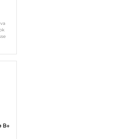
ova
ok
sse
e B+