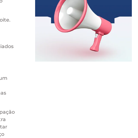
o
oite.
iados
 um
mas
ipação
tra
tar
ço