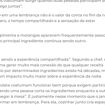
es costumam surgir quando duas pessoas participam d
lgo juntas”.
o em uma lembrança não é o valor da conta no fim da n
eparo, o tempo compartilhado e a sensação de estar
e, pimenta e morangos aparecem frequentemente assoc
o principal ingrediente continua sendo outro.
ua sendo a experiência compartilhada”. Segundo a chef,
ma gerar muito mais conexão do que qualquer receita
ínio por determinados ingredientes existe há décadas, 
um impacto muito maior sobre a experiência da noite.
ocolate costumam funcionar bem porque exigem partic
uando uma pessoa corta os ingredientes enquanto a ou
hegar à mesa”. É justamente nesse momento que o jan
ormar em lembrança. Para ela, cozinhar junto cria espa