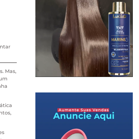
antar
s. Mas,
 um
enha
ática
ntos,
es