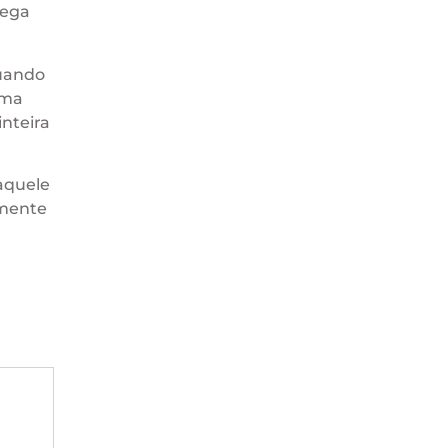
hega
quando
uma
nteira
aquele
amente