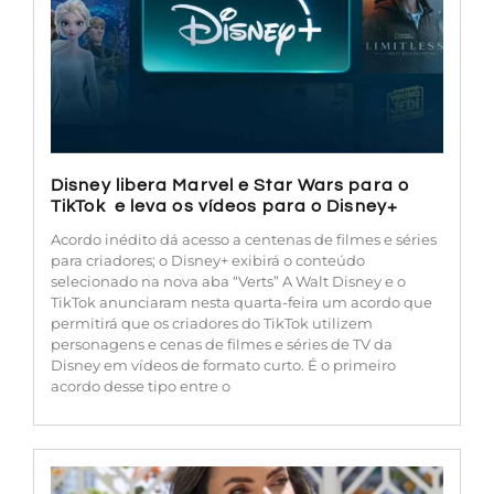
Disney libera Marvel e Star Wars para o
TikTok e leva os vídeos para o Disney+
Acordo inédito dá acesso a centenas de filmes e séries
para criadores; o Disney+ exibirá o conteúdo
selecionado na nova aba “Verts” A Walt Disney e o
TikTok anunciaram nesta quarta-feira um acordo que
permitirá que os criadores do TikTok utilizem
personagens e cenas de filmes e séries de TV da
Disney em vídeos de formato curto. É o primeiro
acordo desse tipo entre o