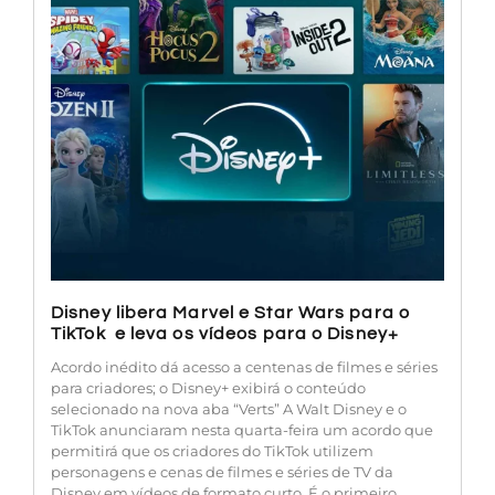
Disney libera Marvel e Star Wars para o
TikTok e leva os vídeos para o Disney+
Acordo inédito dá acesso a centenas de filmes e séries
para criadores; o Disney+ exibirá o conteúdo
selecionado na nova aba “Verts” A Walt Disney e o
TikTok anunciaram nesta quarta-feira um acordo que
permitirá que os criadores do TikTok utilizem
personagens e cenas de filmes e séries de TV da
Disney em vídeos de formato curto. É o primeiro