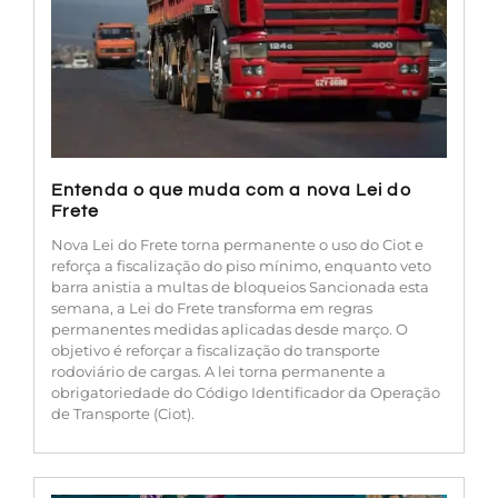
Entenda o que muda com a nova Lei do
Frete
Nova Lei do Frete torna permanente o uso do Ciot e
reforça a fiscalização do piso mínimo, enquanto veto
barra anistia a multas de bloqueios Sancionada esta
semana, a Lei do Frete transforma em regras
permanentes medidas aplicadas desde março. O
objetivo é reforçar a fiscalização do transporte
rodoviário de cargas. A lei torna permanente a
obrigatoriedade do Código Identificador da Operação
de Transporte (Ciot).