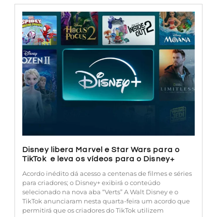
Disney libera Marvel e Star Wars para o
TikTok e leva os vídeos para o Disney+
Acordo inédito dá acesso a centenas de filmes e séries
para criadores; o Disney+ exibirá o conteúdo
selecionado na nova aba “Verts” A Walt Disney e o
TikTok anunciaram nesta quarta-feira um acordo que
permitirá que os criadores do TikTok utilizem