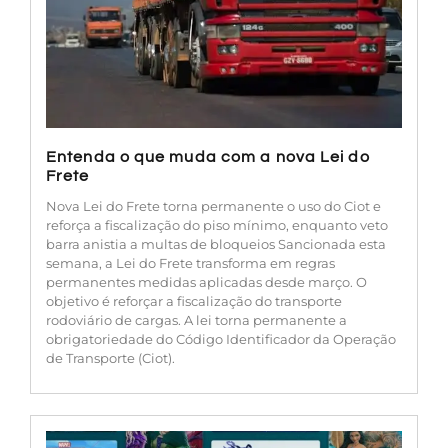
Entenda o que muda com a nova Lei do
Frete
Nova Lei do Frete torna permanente o uso do Ciot e
reforça a fiscalização do piso mínimo, enquanto veto
barra anistia a multas de bloqueios Sancionada esta
semana, a Lei do Frete transforma em regras
permanentes medidas aplicadas desde março. O
objetivo é reforçar a fiscalização do transporte
rodoviário de cargas. A lei torna permanente a
obrigatoriedade do Código Identificador da Operação
de Transporte (Ciot).