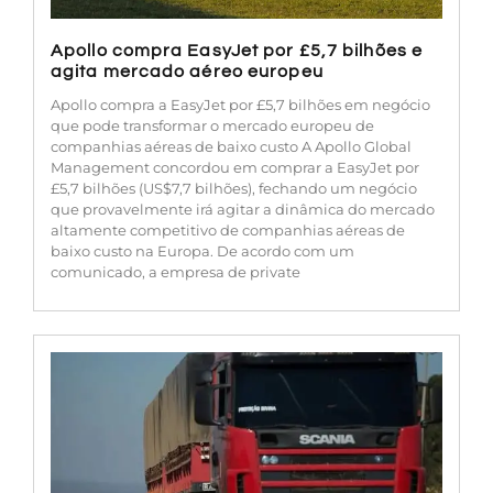
Apollo compra EasyJet por £5,7 bilhões e
agita mercado aéreo europeu
Apollo compra a EasyJet por £5,7 bilhões em negócio
que pode transformar o mercado europeu de
companhias aéreas de baixo custo A Apollo Global
Management concordou em comprar a EasyJet por
£5,7 bilhões (US$7,7 bilhões), fechando um negócio
que provavelmente irá agitar a dinâmica do mercado
altamente competitivo de companhias aéreas de
baixo custo na Europa. De acordo com um
comunicado, a empresa de private