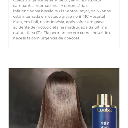
doação urgente de sangue B+; família mobiliza
campanha internacional A empresária e
influenciadora brasileira Lis Santos Bayer, de 36 anos,
está internada em estado grave no BIMC Hospital
Kuta, em Bali, na Indonésia, após sofrer um grave
acidente de motocicleta na madrugada da última
quinta-feira (31). Ela permanece em coma induzido e
necessita com urgência de doações