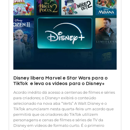
Disney libera Marvel e Star Wars para o
TikTok e leva os vídeos para o Disney+
Acordo inédito dá acesso a centenas de filmes e séries
para criadores; o Disney+ exibirá o conteúdo
selecionado na nova aba “Verts” A Walt Disney e o
TikTok anunciaram nesta quarta-feira um acordo que
permitirá que os criadores do TikTok utilizem
personagens e cenas de filmes e séries de TV da
Disney em vídeos de formato curto. É o primeiro