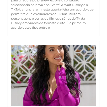
para criadores; o Disney+ exibirá o conteúdo
selecionado na nova aba “Verts” A Walt Disney e o
TikTok anunciaram nesta quarta-feira um acordo que
permitirá que os criadores do TikTok utilizem
personagens e cenas de filmes e séries de TV da
Disney em vídeos de formato curto. É o primeiro
acordo desse tipo entre o