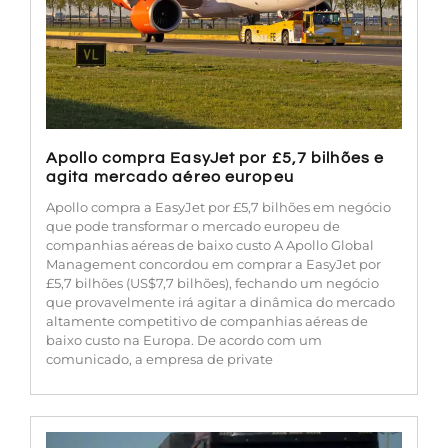
Apollo compra EasyJet por £5,7 bilhões e
agita mercado aéreo europeu
Apollo compra a EasyJet por £5,7 bilhões em negócio
que pode transformar o mercado europeu de
companhias aéreas de baixo custo A Apollo Global
Management concordou em comprar a EasyJet por
£5,7 bilhões (US$7,7 bilhões), fechando um negócio
que provavelmente irá agitar a dinâmica do mercado
altamente competitivo de companhias aéreas de
baixo custo na Europa. De acordo com um
comunicado, a empresa de private