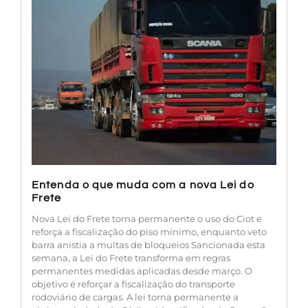
Entenda o que muda com a nova Lei do
Frete
Nova Lei do Frete torna permanente o uso do Ciot e
reforça a fiscalização do piso mínimo, enquanto veto
barra anistia a multas de bloqueios Sancionada esta
semana, a Lei do Frete transforma em regras
permanentes medidas aplicadas desde março. O
objetivo é reforçar a fiscalização do transporte
rodoviário de cargas. A lei torna permanente a