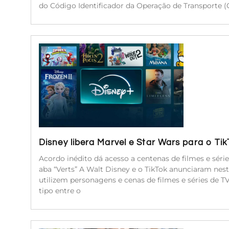
do Código Identificador da Operação de Transporte (C
Disney libera Marvel e Star Wars para o Ti
Acordo inédito dá acesso a centenas de filmes e séri
aba “Verts” A Walt Disney e o TikTok anunciaram nest
utilizem personagens e cenas de filmes e séries de 
tipo entre o