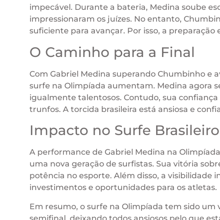
impecável. Durante a bateria, Medina soube e
impressionaram os juízes. No entanto, Chumbi
suficiente para avançar. Por isso, a preparaçã
O Caminho para a Final
Com Gabriel Medina superando Chumbinho e avan
surfe na Olimpíada aumentam. Medina agora se 
igualmente talentosos. Contudo, sua confiança
trunfos. A torcida brasileira está ansiosa e co
Impacto no Surfe Brasileiro
A performance de Gabriel Medina na Olimpíada n
uma nova geração de surfistas. Sua vitória sob
potência no esporte. Além disso, a visibilidade i
investimentos e oportunidades para os atletas.
Em resumo, o surfe na Olimpíada tem sido um v
semifinal, deixando todos ansiosos pelo que est