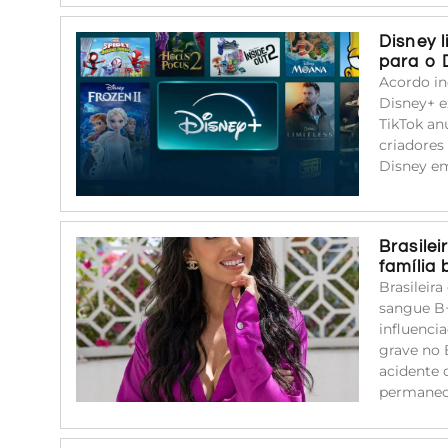
Disney 
para o 
Acordo in
Disney+ e
TikTok an
criadores
Disney em
Brasile
família
Brasileir
sangue B+
influenci
grave no 
acidente 
permanec