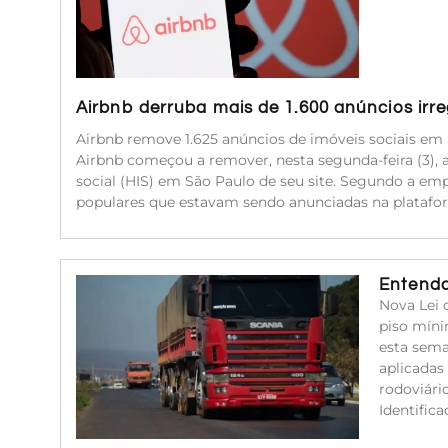
Airbnb derruba mais de 1.600 anúncios irr
Airbnb remove 1.625 anúncios de imóveis sociais em 
Airbnb começou a remover, nesta segunda-feira (3), 
social (HIS) em São Paulo de seu site. Segundo a emp
populares que estavam sendo anunciadas na platafor
Entenda
Nova Lei 
piso míni
esta sema
aplicadas
rodoviári
Identific