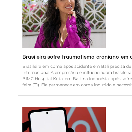
Brasileira sofre traumatismo craniano em 
Brasileira em coma após acidente em Bali precisa d
internacional A empresária e influenciadora brasileir
BIMC Hospital Kuta, em Bali, na Indonésia, após sof
feira (31). Ela permanece em coma induzido e neces