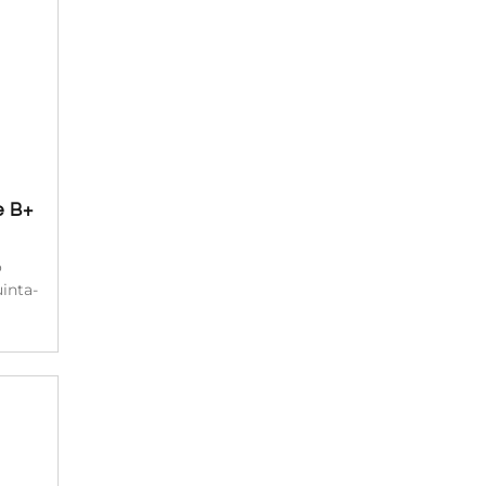
e B+
o
inta-