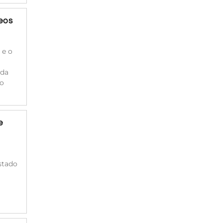
deos
 e o
 da
 o
e
estado