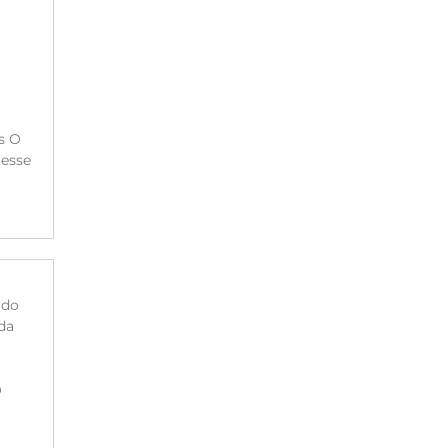
s O
resse
 do
da
o