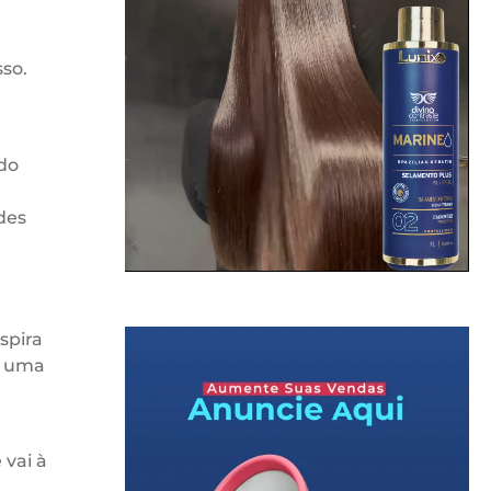
sso.
do
des
spira
é uma
vai à