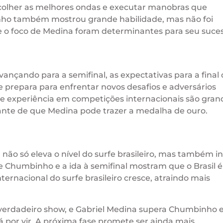
scolher as melhores ondas e executar manobras que
nho também mostrou grande habilidade, mas não foi
o e o foco de Medina foram determinantes para seu suce
çando para a semifinal, as expectativas para a final 
prepara para enfrentar novos desafios e adversários
 e experiência em competições internacionais são gran
nfiante de que Medina pode trazer a medalha de ouro.
ão só eleva o nível do surfe brasileiro, mas também in
re Chumbinho e a ida à semifinal mostram que o Brasil 
nternacional do surfe brasileiro cresce, atraindo mais
erdadeiro show, e Gabriel Medina supera Chumbinho e 
á por vir. A próxima fase promete ser ainda mais