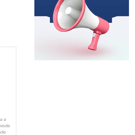
a a
desde
ade