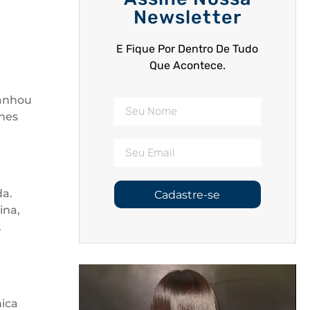
Newsletter
E Fique Por Dentro De Tudo
Que Acontece.
ganhou
lhes
da.
Cadastre-se
ina,
.
nica