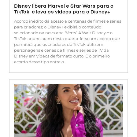
Disney libera Marvel e Star Wars para o
TikTok e leva os vídeos para o Disney+
Acordo inédito dá acesso a centenas de filmes e séries
para criadores; o Disney+ exibirá o conteúdo
selecionado na nova aba “Verts” A Walt Disney e o
TikTok anunciaram nesta quarta-feira um acordo que
permitirá que os criadores do TikTok utilizem
personagens e cenas de filmes e séries de TV da
Disney em vídeos de formato curto. É o primeiro
acordo desse tipo entre o