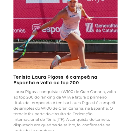
Tenista Laura Pigossi é campeã na
Espanha e volta ao top 200
Laura Pigossi conquista o W100 de Gran Canaria, volta
ao top 200 do ranking da WTA e fatura o primeiro
título da temporada A tenista Laura Pigossi é campeã
de simples do W100 de Gran Canaria, na Espanha. O
torneio faz parte do circuito da Federação
Internacional de Tênis (ITF). A conquista do torneio,
disputado em quadras de saibro, foi confirmada na
tarde deste domingo