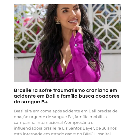
Brasileira sofre traumatismo craniano em
acidente em Bali e família busca doadores
de sangue B+
Brasileira em coma após acidente em Bali precisa de
doação urgente de sangue B+; família mobiliza
campanha internacional A empresária e
influenciadora brasileira Lis Santos Bayer, de 36 anos,
está internada em estado grave no BIMC Hospital