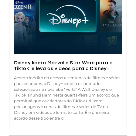
Disney libera Marvel e Star Wars para o
TikTok e leva os vídeos para o Disney+
Acordo inédito dá acesso a centenas de filmes e séries
para criadores; o Disney+ exibirá o conteúdo
selecionado na nova aba “Verts” A Walt Disney e o
TikTok anunciaram nesta quarta-feira um acordo que
permitirá que os criadores do TikTok utilizem
personagens e cenas de filmes e séries de TV da
Disney em vídeos de formato curto. É o primeiro
acordo desse tipo entre o