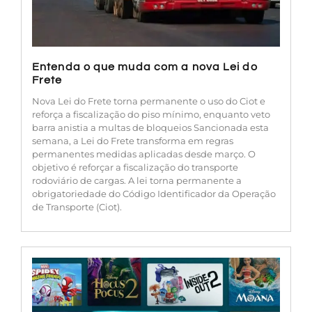
Entenda o que muda com a nova Lei do
Frete
Nova Lei do Frete torna permanente o uso do Ciot e
reforça a fiscalização do piso mínimo, enquanto veto
barra anistia a multas de bloqueios Sancionada esta
semana, a Lei do Frete transforma em regras
permanentes medidas aplicadas desde março. O
objetivo é reforçar a fiscalização do transporte
rodoviário de cargas. A lei torna permanente a
obrigatoriedade do Código Identificador da Operação
de Transporte (Ciot).