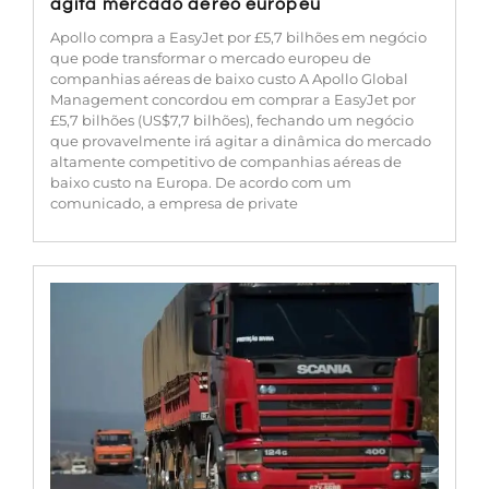
agita mercado aéreo europeu
Apollo compra a EasyJet por £5,7 bilhões em negócio
que pode transformar o mercado europeu de
companhias aéreas de baixo custo A Apollo Global
Management concordou em comprar a EasyJet por
£5,7 bilhões (US$7,7 bilhões), fechando um negócio
que provavelmente irá agitar a dinâmica do mercado
altamente competitivo de companhias aéreas de
baixo custo na Europa. De acordo com um
comunicado, a empresa de private