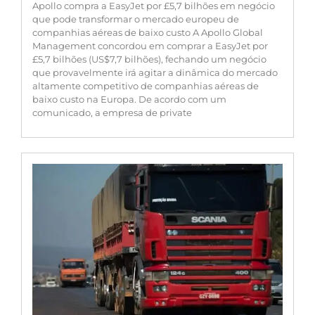
Apollo compra a EasyJet por £5,7 bilhões em negócio
que pode transformar o mercado europeu de
companhias aéreas de baixo custo A Apollo Global
Management concordou em comprar a EasyJet por
£5,7 bilhões (US$7,7 bilhões), fechando um negócio
que provavelmente irá agitar a dinâmica do mercado
altamente competitivo de companhias aéreas de
baixo custo na Europa. De acordo com um
comunicado, a empresa de private