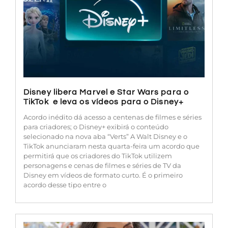
Disney libera Marvel e Star Wars para o
TikTok e leva os vídeos para o Disney+
Acordo inédito dá acesso a centenas de filmes e séries
para criadores; o Disney+ exibirá o conteúdo
selecionado na nova aba “Verts” A Walt Disney e o
TikTok anunciaram nesta quarta-feira um acordo que
permitirá que os criadores do TikTok utilizem
personagens e cenas de filmes e séries de TV da
Disney em vídeos de formato curto. É o primeiro
acordo desse tipo entre o