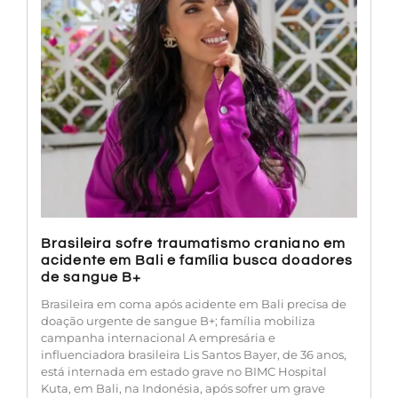
Brasileira sofre traumatismo craniano em
acidente em Bali e família busca doadores
de sangue B+
Brasileira em coma após acidente em Bali precisa de
doação urgente de sangue B+; família mobiliza
campanha internacional A empresária e
influenciadora brasileira Lis Santos Bayer, de 36 anos,
está internada em estado grave no BIMC Hospital
Kuta, em Bali, na Indonésia, após sofrer um grave