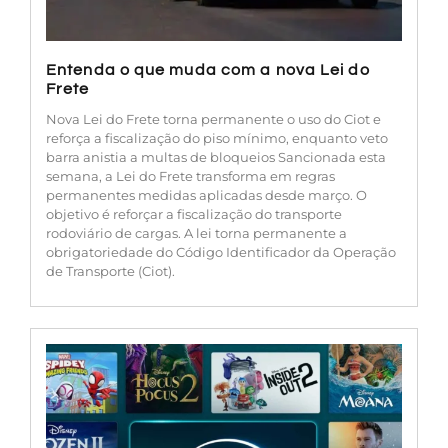
Entenda o que muda com a nova Lei do
Frete
Nova Lei do Frete torna permanente o uso do Ciot e
reforça a fiscalização do piso mínimo, enquanto veto
barra anistia a multas de bloqueios Sancionada esta
semana, a Lei do Frete transforma em regras
permanentes medidas aplicadas desde março. O
objetivo é reforçar a fiscalização do transporte
rodoviário de cargas. A lei torna permanente a
obrigatoriedade do Código Identificador da Operação
de Transporte (Ciot).