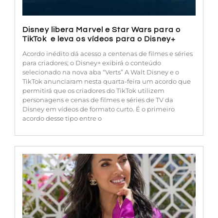
Disney libera Marvel e Star Wars para o
TikTok e leva os vídeos para o Disney+
Acordo inédito dá acesso a centenas de filmes e séries
para criadores; o Disney+ exibirá o conteúdo
selecionado na nova aba “Verts” A Walt Disney e o
TikTok anunciaram nesta quarta-feira um acordo que
permitirá que os criadores do TikTok utilizem
personagens e cenas de filmes e séries de TV da
Disney em vídeos de formato curto. É o primeiro
acordo desse tipo entre o