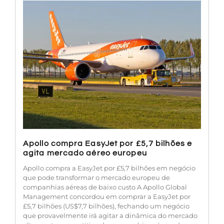
Apollo compra EasyJet por £5,7 bilhões e
agita mercado aéreo europeu
Apollo compra a EasyJet por £5,7 bilhões em negócio
que pode transformar o mercado europeu de
companhias aéreas de baixo custo A Apollo Global
Management concordou em comprar a EasyJet por
£5,7 bilhões (US$7,7 bilhões), fechando um negócio
que provavelmente irá agitar a dinâmica do mercado