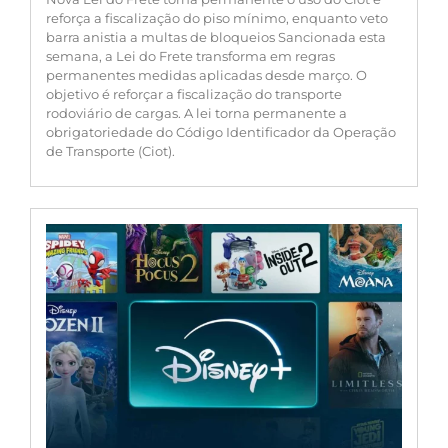
reforça a fiscalização do piso mínimo, enquanto veto
barra anistia a multas de bloqueios Sancionada esta
semana, a Lei do Frete transforma em regras
permanentes medidas aplicadas desde março. O
objetivo é reforçar a fiscalização do transporte
rodoviário de cargas. A lei torna permanente a
obrigatoriedade do Código Identificador da Operação
de Transporte (Ciot).