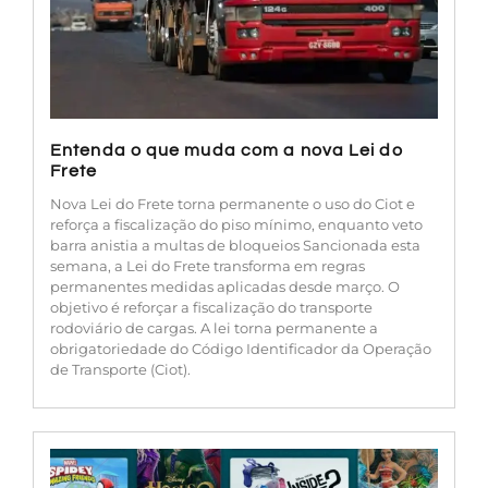
Entenda o que muda com a nova Lei do
Frete
Nova Lei do Frete torna permanente o uso do Ciot e
reforça a fiscalização do piso mínimo, enquanto veto
barra anistia a multas de bloqueios Sancionada esta
semana, a Lei do Frete transforma em regras
permanentes medidas aplicadas desde março. O
objetivo é reforçar a fiscalização do transporte
rodoviário de cargas. A lei torna permanente a
obrigatoriedade do Código Identificador da Operação
de Transporte (Ciot).