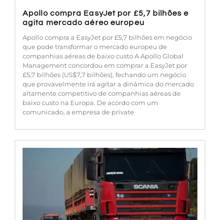
Apollo compra EasyJet por £5,7 bilhões e
agita mercado aéreo europeu
Apollo compra a EasyJet por £5,7 bilhões em negócio
que pode transformar o mercado europeu de
companhias aéreas de baixo custo A Apollo Global
Management concordou em comprar a EasyJet por
£5,7 bilhões (US$7,7 bilhões), fechando um negócio
que provavelmente irá agitar a dinâmica do mercado
altamente competitivo de companhias aéreas de
baixo custo na Europa. De acordo com um
comunicado, a empresa de private