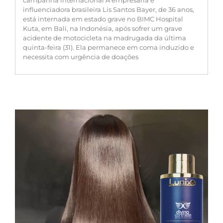
influenciadora brasileira Lis Santos Bayer, de 36 anos,
está internada em estado grave no BIMC Hospital
Kuta, em Bali, na Indonésia, após sofrer um grave
acidente de motocicleta na madrugada da última
quinta-feira (31). Ela permanece em coma induzido e
necessita com urgência de doações