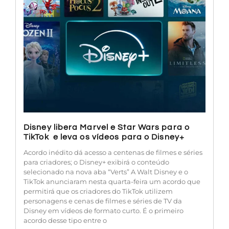
Disney libera Marvel e Star Wars para o
TikTok e leva os vídeos para o Disney+
Acordo inédito dá acesso a centenas de filmes e séries
para criadores; o Disney+ exibirá o conteúdo
selecionado na nova aba “Verts” A Walt Disney e o
TikTok anunciaram nesta quarta-feira um acordo que
permitirá que os criadores do TikTok utilizem
personagens e cenas de filmes e séries de TV da
Disney em vídeos de formato curto. É o primeiro
acordo desse tipo entre o